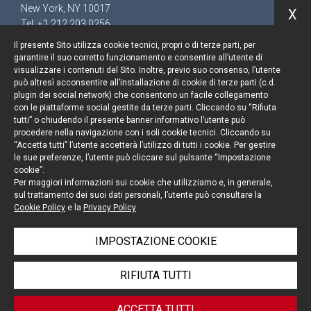
New York, NY 10017
X
Tel. +1 212 203 0256
Il presente Sito utilizza cookie tecnici, propri o di terze parti, per
garantire il suo corretto funzionamento e consentire all’utente di
visualizzare i contenuti del Sito. Inoltre, previo suo consenso, l’utente
può altresì acconsentire all’installazione di cookie di terze parti (c.d.
Resta aggiornato
plugin dei social network) che consentono un facile collegamento
con le piattaforme social gestite da terze parti. Cliccando su “Rifiuta
Cookie policy
tutti” o chiudendo il presente banner informativo l’utente può
procedere nella navigazione con i soli cookie tecnici. Cliccando su
“Accetta tutti” l’utente accetterà l’utilizzo di tutti i cookie. Per gestire
Informativa privacy
le sue preferenze, l’utente può cliccare sul pulsante “Impostazione
cookie”.
Note legali
Per maggiori informazioni sui cookie che utilizziamo e, in generale,
sul trattamento dei suoi dati personali, l’utente può consultare la
Credits
Cookie Policy
e la
Privacy Policy
IMPOSTAZIONE COOKIE
© Portolano Cavallo Studio Legale 2026, all rights
RIFIUTA TUTTI
reserved
P. IVA 06794491008
ACCETTA TUTTI