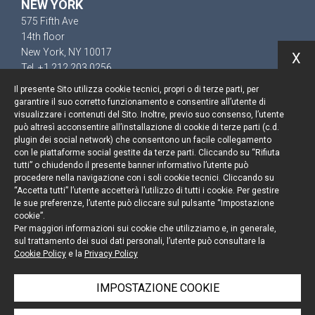
NEW YORK
575 Fifth Ave
14th floor
New York, NY 10017
X
Tel. +1 212 203 0256
Il presente Sito utilizza cookie tecnici, propri o di terze parti, per
garantire il suo corretto funzionamento e consentire all’utente di
visualizzare i contenuti del Sito. Inoltre, previo suo consenso, l’utente
può altresì acconsentire all’installazione di cookie di terze parti (c.d.
Resta aggiornato
plugin dei social network) che consentono un facile collegamento
con le piattaforme social gestite da terze parti. Cliccando su “Rifiuta
Cookie policy
tutti” o chiudendo il presente banner informativo l’utente può
procedere nella navigazione con i soli cookie tecnici. Cliccando su
“Accetta tutti” l’utente accetterà l’utilizzo di tutti i cookie. Per gestire
Informativa privacy
le sue preferenze, l’utente può cliccare sul pulsante “Impostazione
cookie”.
Note legali
Per maggiori informazioni sui cookie che utilizziamo e, in generale,
sul trattamento dei suoi dati personali, l’utente può consultare la
Credits
Cookie Policy
e la
Privacy Policy
IMPOSTAZIONE COOKIE