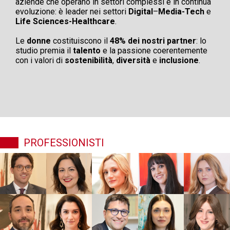
aziende che operano in settori complessi e in continua
evoluzione: è leader nei settori
Digital
–
Media-Tech
e
Life Sciences-Healthcare
.
.
Le
donne
costituiscono il
48% dei nostri partner
: lo
studio premia il
talento
e la passione coerentemente
con i valori di
sostenibilità
,
diversità
e
inclusione
.
PROFESSIONISTI