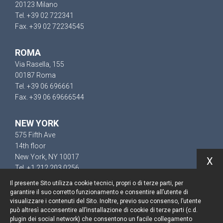
20123 Milano
Tel. +39 02 722341
Fax. +39 02 72234545
ROMA
Via Rasella, 155
00187 Roma
Tel. +39 06 696661
Fax. +39 06 69666544
NEW YORK
575 Fifth Ave
14th floor
New York, NY 10017
X
Tel. +1 212 203 0256
Il presente Sito utilizza cookie tecnici, propri o di terze parti, per
garantire il suo corretto funzionamento e consentire all’utente di
visualizzare i contenuti del Sito. Inoltre, previo suo consenso, l’utente
può altresì acconsentire all’installazione di cookie di terze parti (c.d.
Resta aggiornato
plugin dei social network) che consentono un facile collegamento