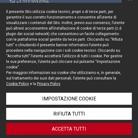
Tel. +1 212 203 0256
Il presente Sito utilizza cookie tecnici, propri o di terze parti, per
garantire il suo corretto funzionamento e consentire all’utente di
visualizzare i contenuti del Sito. Inoltre, previo suo consenso, l’utente
può altresì acconsentire all’installazione di cookie di terze parti (c.d.
Resta aggiornato
plugin dei social network) che consentono un facile collegamento
con le piattaforme social gestite da terze parti. Cliccando su “Rifiuta
Cookie policy
tutti” o chiudendo il presente banner informativo l’utente può
procedere nella navigazione con i soli cookie tecnici. Cliccando su
“Accetta tutti” l’utente accetterà l’utilizzo di tutti i cookie. Per gestire
Informativa privacy
le sue preferenze, l’utente può cliccare sul pulsante “Impostazione
cookie”.
Note legali
Per maggiori informazioni sui cookie che utilizziamo e, in generale,
sul trattamento dei suoi dati personali, l’utente può consultare la
Credits
Cookie Policy
e la
Privacy Policy
IMPOSTAZIONE COOKIE
© Portolano Cavallo Studio Legale 2026, all rights
RIFIUTA TUTTI
reserved
P. IVA 06794491008
ACCETTA TUTTI