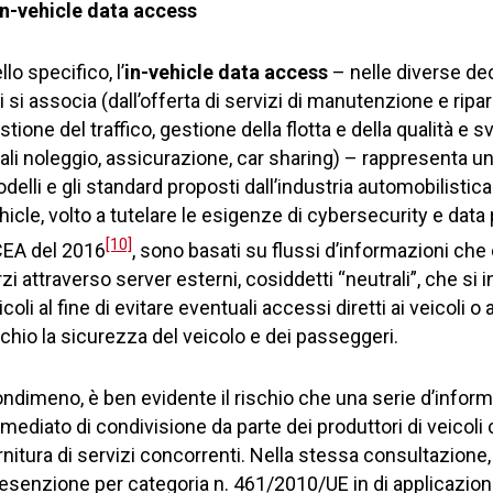
in-vehicle data access
llo specifico, l’
in-vehicle data access
– nelle diverse dec
i si associa (dall’offerta di servizi di manutenzione e ripa
stione del traffico, gestione della flotta e della qualità e s
ali noleggio, assicurazione, car sharing) – rappresenta un
delli e gli standard proposti dall’industria automobilisti
hicle, volto a tutelare le esigenze di cybersecurity e dat
[10]
EA del 2016
, sono basati su flussi d’informazioni ch
rzi attraverso server esterni, cosiddetti “neutrali”, che si 
icoli al fine di evitare eventuali accessi diretti ai veicoli
schio la sicurezza del veicolo e dei passeggeri.
ndimeno, è ben evidente il rischio che una serie d’info
mediato di condivisione da parte dei produttori di veicoli 
rnitura di servizi concorrenti. Nella stessa consultazion
 esenzione per categoria n. 461/2010/UE in di applicazione