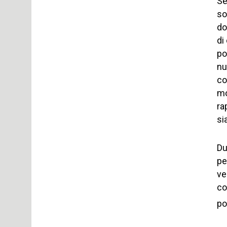
Se
so
do
di
po
nu
co
mo
ra
si
Du
pe
ve
co
po