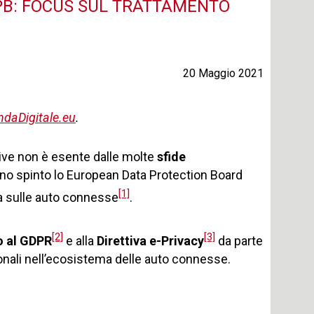
DPB: FOCUS SUL TRATTAMENTO
20 Maggio 2021
daDigitale.eu
.
otive non è esente dalle molte
sfide
nno spinto lo European Data Protection Board
[1]
da sulle auto connesse
.
[2]
[3]
o al GDPR
e alla
Direttiva e-Privacy
da parte
sonali nell’ecosistema delle auto connesse.