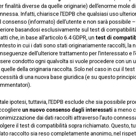
er finalità diverse da quelle originarie) dell’enorme mole di
nnessa. Infatti, chiarisce l’EDPB che qualsiasi uso ulterio
l consenso (informato) dell’utente e non sarà possibile – 
teriore basandosi esclusivamente sul test di compatibilità
fatti che, in base all’articolo 6.4 GDPR, un
test di compatib
ntesto in cui i dati sono stati originariamente raccolti, la n
nseguenze dell’ulteriore trattamento per l’interessato e 
sere condotto ogni qualvolta si vuole procedere con un ulte
 quelle della originaria raccolta. Solo nel caso in cui il t
cessità di una nuova base giuridica (e su questo principio 
mmentatori).
 tale ipotesi, tuttavia, l’EDPB esclude che sia possibile 
ccogliere
un nuovo consenso dagli interessati
a meno c
onimizzazione dai dati raccolti attraverso l’auto conness
olgere il test di compatibilità sopra richiamato. Questo, t
 dato raccolto sia reso completamente anonimo, nel rispett