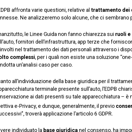
EDPB affronta varie questioni, relative al
trattamento dei 
nnesse. Ne analizzeremo solo alcune, che ci sembrano pa
nanzitutto, le Linee Guida non fanno chiarezza sui
ruoli e
ll’auto, fornitori dell’infrastruttura, app terze che fornisco
involti nel trattamento dei dati personali attraverso i dispos
lto complessi
, per i quali non esiste una soluzione “on
ndotta un’analisi caso per caso.
anto all’individuazione della base giuridica per il trattame
apparecchiatura terminale presente sull’auto, l’EDPB chiari
nservazione ai dati presenti su tale apparecchiatura – è ne
rettiva e-Privacy, e dunque, generalmente, il previo
consen
uccessivi”, troverà applicazione l’articolo 6 GDPR.
avere individuato la
base giuridica
nel consenso, ha impor