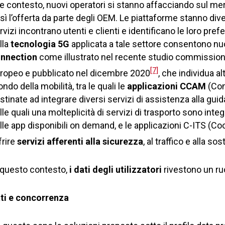
le contesto, nuovi operatori si stanno affacciando sul me
sì l’offerta da parte degli OEM. Le piattaforme stanno divent
rvizi incontrano utenti e clienti e identificano le loro prefe
lla
tecnologia 5G
applicata a tale settore consentono n
nnection
come illustrato nel recente studio commission
[7]
ropeo e pubblicato nel dicembre 2020
, che individua al
ndo della mobilità, tra le quali le
applicazioni CCAM
(Co
stinate ad integrare diversi servizi di assistenza alla guid
lle quali una molteplicità di servizi di trasporto sono integ
lle app disponibili on demand, e le applicazioni C-ITS (Co
frire
servizi afferenti alla sicurezza
, al traffico e alla sos
 questo contesto,
i dati degli utilizzatori
rivestono un ru
ti e concorrenza