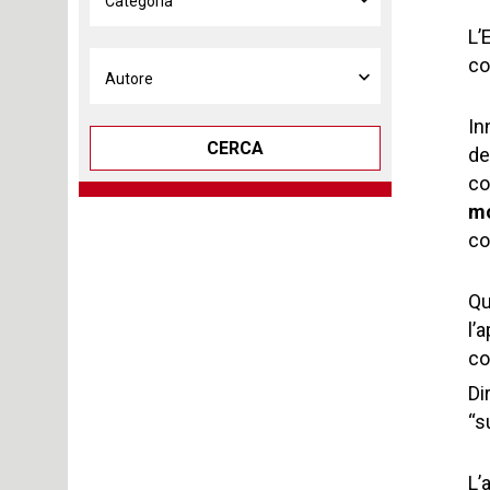
L’
co
In
CERCA
de
co
mo
co
Qu
l’
co
Di
“s
L’