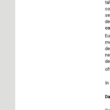
ta
co
se
de
co
Eu
mo
de
ne
de
of
In
Da