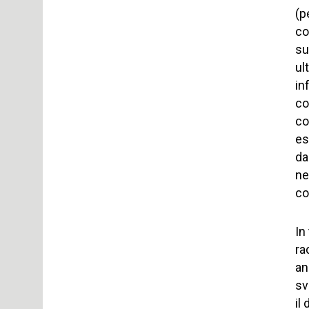
(p
co
su
ul
in
co
co
es
da
ne
co
In
ra
an
sv
il