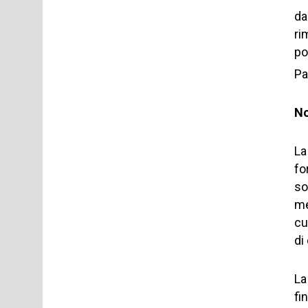
da
ri
po
Pa
No
La
fo
so
me
cu
di
La
fi