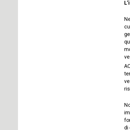
L’
Ne
cu
ge
qu
mo
ve
AC
te
ve
ri
No
im
fo
di