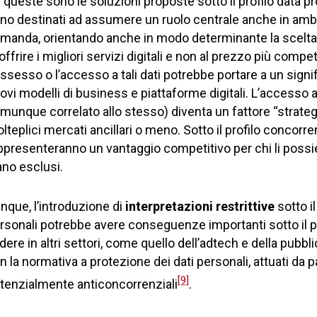
 queste sono le soluzioni proposte sotto il profilo data p
no destinati ad assumere un ruolo centrale anche in ambit
manda, orientando anche in modo determinante la scelta dei
 offrire i migliori servizi digitali e non al prezzo più compet
ssesso o l’accesso a tali dati potrebbe portare a un signi
ovi modelli di business e piattaforme digitali. L’accesso al
munque correlato allo stesso) diventa un fattore “strategico” 
lteplici mercati ancillari o meno. Sotto il profilo concorren
ppresenteranno un vantaggio competitivo per chi li possie
ano esclusi.
nque, l’introduzione di
interpretazioni restrittive
sotto il
rsonali potrebbe avere conseguenze importanti sotto il pro
dere in altri settori, come quello dell’adtech e della pubbl
n la normativa a protezione dei dati personali, attuati da
[9]
tenzialmente anticoncorrenziali
.