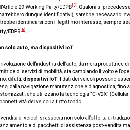
[5]
ll’Article 29 Working Party/EDPB
. Qualora si procedess
marrebbero dunque identificativi), sarebbe necessario inv
trebbe identificarsi con il legittimo interesse, sempre se
[6]
rty/EDPB
.
n solo auto, ma dispositivi IoT
 rivoluzione dell’industria dell’auto, da mera produttrice di v
rnitrice di servizi di mobilità, sta cambiando il volto e l’ope
no, difatti,
dispositivi IoT
. I dati dei veicoli possono essere
no, dalla navigazione manutenzione e diagnostica, fino all
stomizzati, che utilizzano la tecnologia “C-V2X” (Cellular
 connettività dei veicoli a tutto tondo.
 vendita di veicoli si associa non solo all’offerta di tradizio
nanziamento e di pacchetti di assistenza post-vendita ma