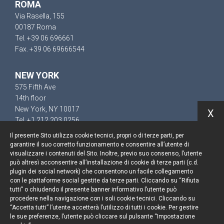
ROMA
Via Rasella, 155
00187 Roma
Tel. +39 06 696661
Fax. +39 06 69666544
NEW YORK
575 Fifth Ave
14th floor
New York, NY 10017
X
Tel. +1 212 203 0256
Il presente Sito utilizza cookie tecnici, propri o di terze parti, per
garantire il suo corretto funzionamento e consentire all’utente di
visualizzare i contenuti del Sito. Inoltre, previo suo consenso, l’utente
può altresì acconsentire all’installazione di cookie di terze parti (c.d.
Resta aggiornato
plugin dei social network) che consentono un facile collegamento
con le piattaforme social gestite da terze parti. Cliccando su “Rifiuta
Cookie policy
tutti” o chiudendo il presente banner informativo l’utente può
procedere nella navigazione con i soli cookie tecnici. Cliccando su
“Accetta tutti” l’utente accetterà l’utilizzo di tutti i cookie. Per gestire
Informativa privacy
le sue preferenze, l’utente può cliccare sul pulsante “Impostazione