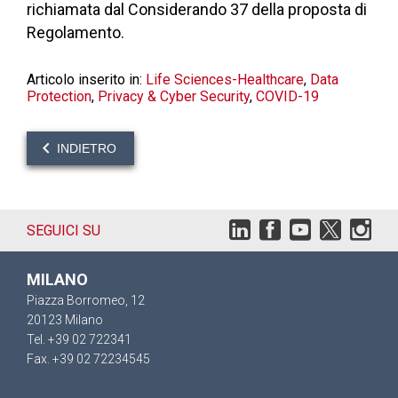
richiamata dal Considerando 37 della proposta di
Regolamento.
Articolo inserito in:
Life Sciences-Healthcare
,
Data
Protection
,
Privacy & Cyber Security
,
COVID-19
INDIETRO
SEGUICI SU
MILANO
Piazza Borromeo, 12
20123 Milano
Tel. +39 02 722341
Fax. +39 02 72234545