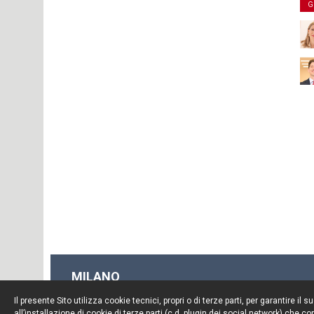
G
MILANO
Piazza Borromeo, 12
Il presente Sito utilizza cookie tecnici, propri o di terze parti, per garantire 
20123 Milano
all’installazione di cookie di terze parti (c.d. plugin dei social network) che