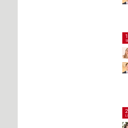
1
S
2
L