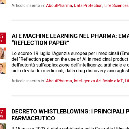
,
,
Articolo inserito in:
AboutPharma
Data Protection
Life Science
AI E MACHINE LEARNING NEL PHARMA: EM
5
ET
“REFLECTION PAPER”
Lo scorso 19 luglio l’Agenzia europea per i medicinali (Em
del “Reflection paper on the use of AI in medicinal product 
dell’autorità sull’applicazione dell’intelligenza artificiale
ciclo di vita dei medicinali, dalla drug discovery sino agli st
,
,
Articolo inserito in:
AboutPharma
Intelligenza Artificiale e IoT
Li
DECRETO WHISTLEBLOWING: I PRINCIPALI P
7
UG
FARMACEUTICO
Il 15 marzo 2023 è stato pubblicato sulla Gazzetta Ufficial