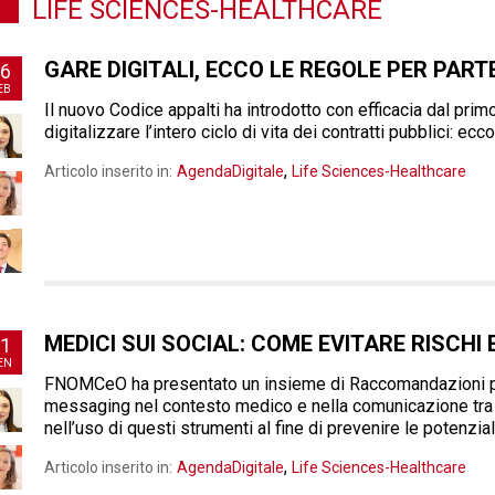
LIFE SCIENCES-HEALTHCARE
GARE DIGITALI, ECCO LE REGOLE PER PART
6
EB
Il nuovo Codice appalti ha introdotto con efficacia dal prim
digitalizzare l’intero ciclo di vita dei contratti pubblici: ecc
,
Articolo inserito in:
AgendaDigitale
Life Sciences-Healthcare
MEDICI SUI SOCIAL: COME EVITARE RISCHI 
1
EN
FNOMCeO ha presentato un insieme di Raccomandazioni per 
messaging nel contesto medico e nella comunicazione tra m
nell’uso di questi strumenti al fine di prevenire le potenzi
,
Articolo inserito in:
AgendaDigitale
Life Sciences-Healthcare