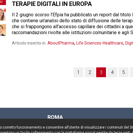
IU
TERAPIE DIGITALI IN EUROPA
Il 2 giugno scorso l’Efpia ha pubblicato un report dal titol
che contiene un’analisi dello stato di diffusione delle terap
che si frappongono all’accesso capillare dei cittadini a 
raccomandazioni rivolte alle istituzioni comunitarie e agli 
,
,
Articolo inserito in:
AboutPharma
Life Sciences-Healthcare
Dig
1
2
3
4
5
ROMA
Via Rasella, 155
il suo corretto funzionamento e consentire all’utente di visualizzare i contenuti del 
00187 Roma
 consentono un facile collegamento con le piattaforme social gestite da terze parti.