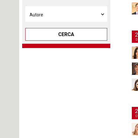
CERCA
2
D
2
O