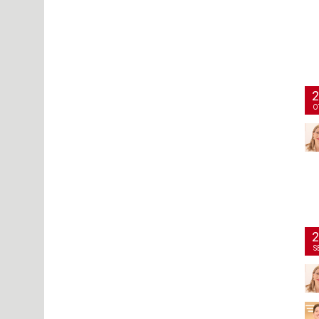
2
O
2
S