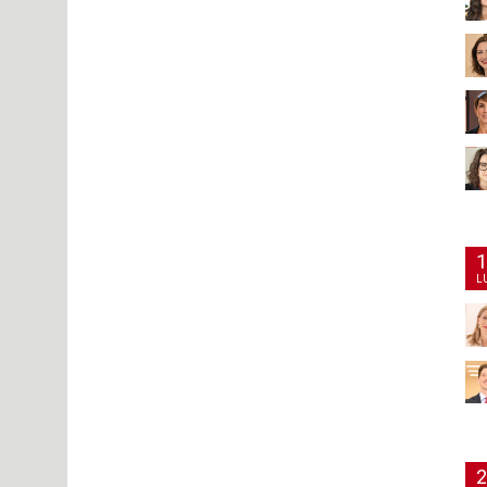
1
L
2