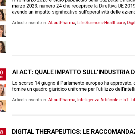
marzo 2023, numero 24 che recepisce la Direttiva UE 2019
avendo un impatto significativo sull’operatività delle azien
,
,
Articolo inserito in:
AboutPharma
Life Sciences-Healthcare
Dig
AI ACT: QUALE IMPATTO SULL’INDUSTRIA D
0
UG
Lo scorso 14 giugno il Parlamento europeo ha approvato, 
fornire un quadro giuridico uniforme per l’utilizzo dell’intell
,
,
Articolo inserito in:
AboutPharma
Intelligenza Artificiale e IoT
Li
DIGITAL THERAPEUTICS: LE RACCOMANDAZI
8