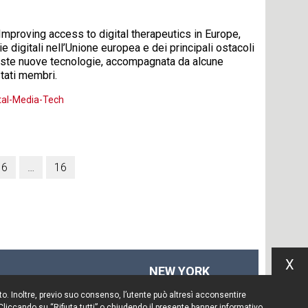
o Improving access to digital therapeutics in Europe,
ie digitali nell’Unione europea e dei principali ostacoli
queste nuove tecnologie, accompagnata da alcune
Stati membri.
ital-Media-Tech
6
…
16
X
NEW YORK
575 Fifth Ave
Sito. Inoltre, previo suo consenso, l’utente può altresì acconsentire
14th floor
 Cliccando su “Rifiuta tutti” o chiudendo il presente banner informativo