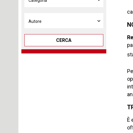
ca
N
Re
CERCA
pa
st
Pe
op
in
an
T
È 
of