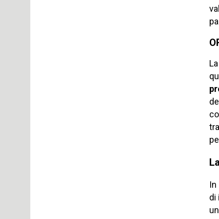
va
pa
O
La
qu
pr
de
co
tr
pe
L
In
di
un