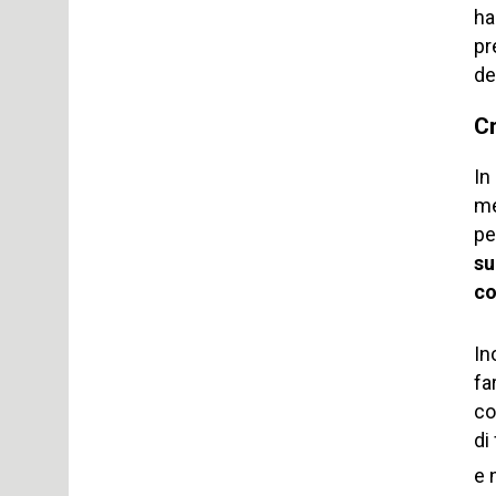
ha
pr
de
Cr
In
me
pe
su
co
In
fa
co
di
e 