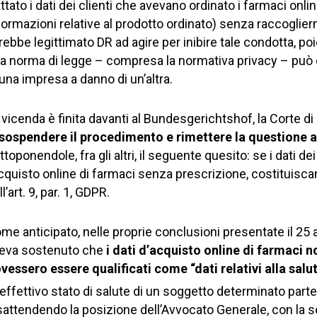
attato i dati dei clienti che avevano ordinato i farmaci onli
formazioni relative al prodotto ordinato) senza raccoglie
rebbe legittimato DR ad agire per inibire tale condotta, poi
a norma di legge – compresa la normativa privacy – può c
 una impresa a danno di un’altra.
 vicenda è finita davanti al Bundesgerichtshof, la Corte 
sospendere il procedimento e rimettere la questione al
ttoponendole, fra gli altri, il seguente quesito: se i dati de
acquisto online di farmaci senza prescrizione, costituiscano
ll’art. 9, par. 1, GDPR.
me anticipato, nelle proprie conclusioni presentate il 25
eva sostenuto che
i dati d’acquisto online di farmaci 
vessero essere qualificati come “dati relativi alla salu
l’effettivo stato di salute di un soggetto determinato par
sattendendo la posizione dell’Avvocato Generale, con la s