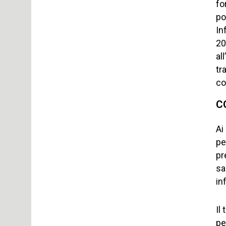
fo
po
In
20
al
tr
co
C
Ai
pe
pr
sa
in
Il
pe