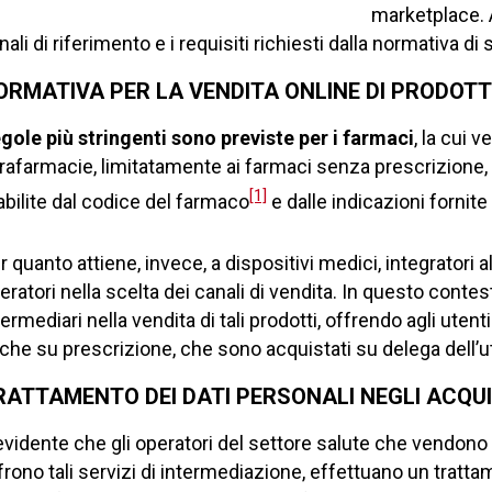
marketplace. 
nali di riferimento e i requisiti richiesti dalla normativa di 
ORMATIVA PER LA VENDITA ONLINE DI PRODOTT
gole più stringenti sono previste per i farmaci
, la cui 
rafarmacie, limitatamente ai farmaci senza prescrizione, a
[1]
abilite dal codice del farmaco
e dalle indicazioni fornite
r quanto attiene, invece, a dispositivi medici, integratori a
eratori nella scelta dei canali di vendita. In questo cont
termediari nella vendita di tali prodotti, offrendo agli ute
che su prescrizione, che sono acquistati su delega dell’u
RATTAMENTO DEI DATI PERSONALI NEGLI ACQUI
evidente che gli operatori del settore salute che vendono 
frono tali servizi di intermediazione, effettuano un trattam