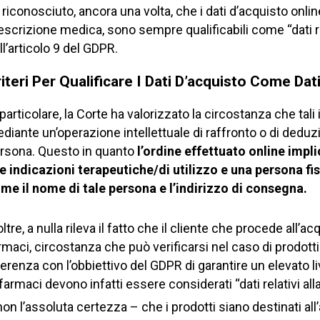
 riconosciuto, ancora una volta, che i dati d’acquisto onli
escrizione medica, sono sempre qualificabili come “dati rela
ll’articolo 9 del GDPR.
iteri Per Qualificare I Dati D’acquisto Come Dati
 particolare, la Corte ha valorizzato la circostanza che ta
diante un’operazione intellettuale di raffronto o di deduzi
rsona. Questo in quanto
l’ordine effettuato online impli
e indicazioni terapeutiche/di utilizzo e una persona fis
me il nome di tale persona e l’indirizzo di consegna.
oltre, a nulla rileva il fatto che il cliente che procede all’a
rmaci, circostanza che può verificarsi nel caso di prodott
erenza con l’obbiettivo del GDPR di garantire un elevato liv
 farmaci devono infatti essere considerati “dati relativi al
non l’assoluta certezza – che i prodotti siano destinati all