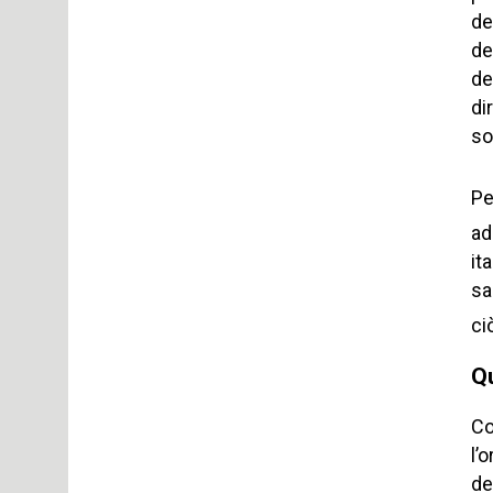
de
de
de
di
so
Pe
ad
it
sa
ci
Qu
Co
l’
de