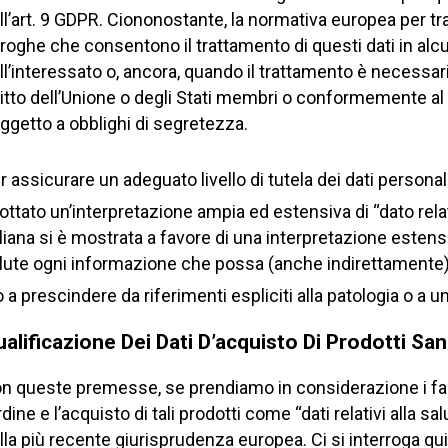
ll’art. 9 GDPR. Ciononostante, la normativa europea per t
roghe che consentono il trattamento di questi dati in alcuni
ll’interessato o, ancora, quando il trattamento è necessario
ritto dell’Unione o degli Stati membri o conformemente al
ggetto a obblighi di segretezza.
r assicurare un adeguato livello di tutela dei dati person
ottato un’interpretazione ampia ed estensiva di “dato relat
aliana si è mostrata a favore di una interpretazione estensi
lute ogni informazione che possa (anche indirettamente) r
ò a prescindere da riferimenti espliciti alla patologia o a 
alificazione Dei Dati D’acquisto Di Prodotti Sani
n queste premesse, se prendiamo in considerazione i farmaci
ordine e l’acquisto di tali prodotti come “dati relativi alla s
lla più recente giurisprudenza europea. Ci si interroga 