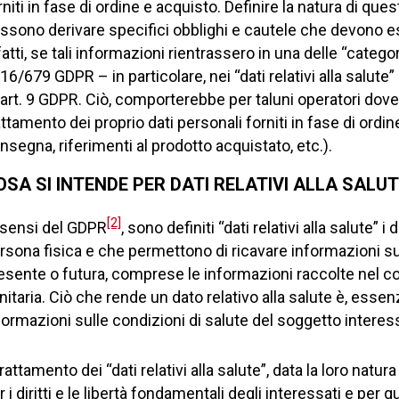
rniti in fase di ordine e acquisto. Definire la natura di que
ssono derivare specifici obblighi e cautele che devono esse
fatti, se tali informazioni rientrassero in una delle “catego
16/679 GDPR – in particolare, nei “dati relativi alla sal
l’art. 9 GDPR. Ciò, comporterebbe per taluni operatori dover
attamento dei proprio dati personali forniti in fase di or
nsegna, riferimenti al prodotto acquistato, etc.).
OSA SI INTENDE PER DATI RELATIVI ALLA SALU
[2]
 sensi del GDPR
, sono definiti “dati relativi alla salute” 
rsona fisica e che permettono di ricavare informazioni sul
esente o futura, comprese le informazioni raccolte nel co
nitaria. Ciò che rende un dato relativo alla salute è, essen
formazioni sulle condizioni di salute del soggetto interes
 trattamento dei “dati relativi alla salute”, data la loro natu
r i diritti e le libertà fondamentali degli interessati e per 