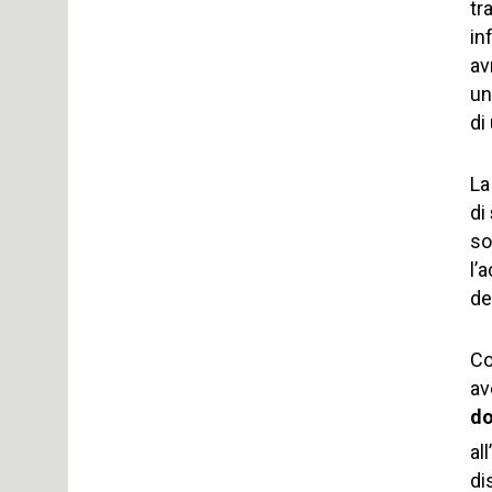
tr
in
av
un
di
La
di
so
l’
de
Co
av
do
al
di