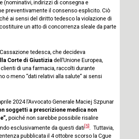
ne (nominativi, indirizzi di consegna e
rne preventivamente il consenso esplicito. Ciò
ché ai sensi del diritto tedesco la violazione di
ostituire un atto di concorrenza sleale da parte
di Cassazione tedesca, che decideva
la Corte di Giustizia
dell’Unione Europea,
i clienti di una farmacia, raccolti durante
 o meno “dati relativi alla salute” ai sensi
 aprile 2024 l’Avvocato Generale Maciej Szpunar
non soggetti a prescrizione medica non
te”,
poiché non sarebbe possibile risalire
[5]
tendo esclusivamente da questi dati
. Tuttavia,
entenza pubblicata il 4 ottobre scorso la Cgue