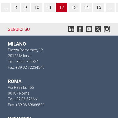
…
8
9
10
11
12
13
14
15
…
SEGUICI SU
MILANO
Piazza Borromeo, 12
20123 Milano
Tel. +39 02 722341
Fax. +39 02 72234545
ROMA
Via Rasella, 155
00187 Roma
Tel. +39 06 696661
Fax. +39 06 69666544