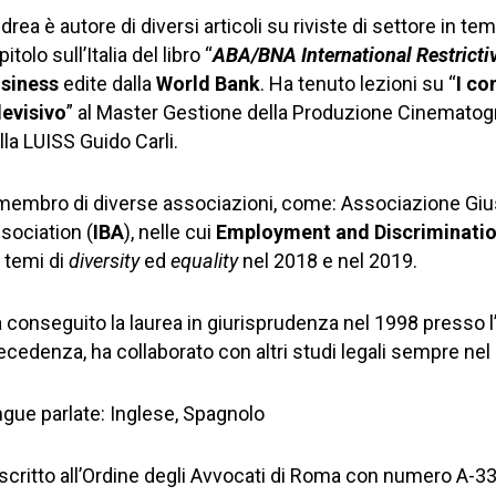
drea è autore di diversi articoli su riviste di settore in tem
itolo sull’Italia del libro “
ABA/BNA International Restricti
siness
edite dalla
World Bank
. Ha tenuto lezioni su “
I co
levisivo
” al Master Gestione della Produzione Cinematogr
lla LUISS Guido Carli.
membro di diverse associazioni, come: Associazione Giusla
sociation (
IBA
), nelle cui
Employment and Discriminati
 temi di
diversity
ed
equality
nel 2018 e nel 2019.
 conseguito la laurea in giurisprudenza nel 1998 presso l’
ecedenza, ha collaborato con altri studi legali sempre nel s
ngue parlate: Inglese, Spagnolo
iscritto all’Ordine degli Avvocati di Roma con numero A-3