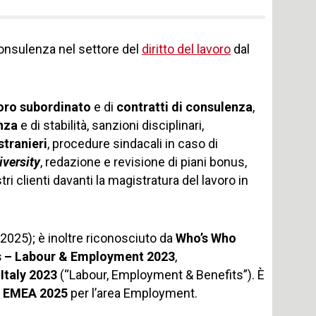
consulenza nel settore del
diritto del lavoro
dal
voro subordinato
e di
contratti di consulenza
,
nza
e di stabilità, sanzioni disciplinari,
stranieri
, procedure sindacali in caso di
iversity
, redazione e revisione di piani bonus,
tri clienti davanti la magistratura del lavoro in
2025); è inoltre riconosciuto da
Who’s Who
 – Labour & Employment 2023
,
e
Italy 2023
(“Labour, Employment & Benefits”). È
0 EMEA 2025
per l’area Employment.