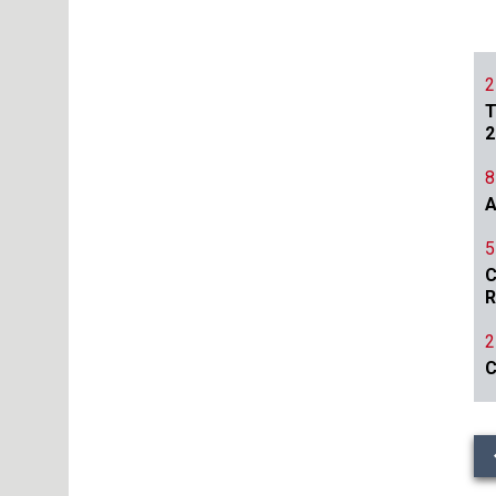
2
T
2
8
A
5
C
R
2
C