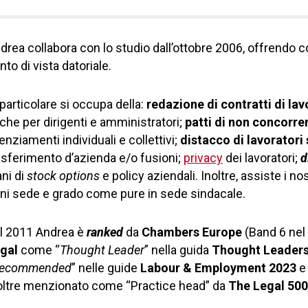
drea collabora con lo studio dall’ottobre 2006, offrendo 
nto di vista datoriale.
 particolare si occupa della:
redazione di contratti di la
che per dirigenti e amministratori;
patti di non concorre
cenziamenti individuali e collettivi;
distacco di lavoratori 
asferimento d’azienda e/o fusioni;
privacy
dei lavoratori;
d
ani di
stock options
e policy aziendali. Inoltre, assiste i nos
ni sede e grado come pure in sede sindacale.
l 2011 Andrea è
ranked
da
Chambers Europe
(Band 6 nel 
gal
come “
Thought Leader
” nella guida
Thought Leaders
ecommended
” nelle guide
Labour & Employment 2023
oltre menzionato come “Practice head” da
The Legal 50