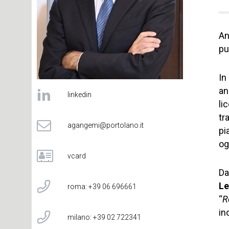
An
pu
In
an
linkedin
li
tr
agangemi@portolano.it
pi
og
vcard
Da
Le
roma: +39 06 696661
“
R
in
milano: +39 02 722341