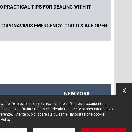
 PRACTICAL TIPS FOR DEALING WITH IT
 CORONAVIRUS EMERGENCY: COURTS ARE OPEN
X
NEW YORK
575 Fifth Ave
Sito. Inoltre, previo suo consenso, l’utente può altresì acconsentire
14th floor
 Cliccando su “Rifiuta tutti” o chiudendo il presente banner informativo
New York, NY 10017
preferenze, l’utente può cliccare sul pulsante “Impostazione cookie”.
 Policy
Tel. +1 212 203 0256