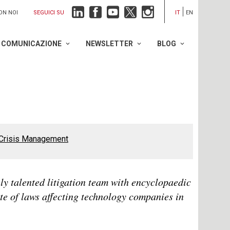
SEGUICI SU
ON NOI
IT
EN
COMUNICAZIONE
NEWSLETTER
BLOG
Crisis Management
y talented litigation team with encyclopaedic
te of laws affecting technology companies in