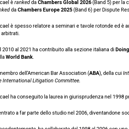
cael è
ranked
da
Chambers Global 2026
(Band 5) per la c
nked
da
Chambers Europe 2025
(Band 6) per Dispute Res
cael è spesso relatore a seminari e tavole rotonde ed è a
 arbitrati.
l 2010 al 2021 ha contribuito alla sezione italiana di
Doing
lla
World Bank
.
membro dell’American Bar Association (
ABA
), della cui
In
e International Litigation Committee
.
cael ha conseguito la laurea in giurisprudenza nel 1998 
entrato a far parte dello studio nel 2006, diventandone so
ecedentemente, ha collaborato dal 1998 al 2006 con uno s