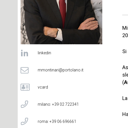
Mi
20
Si
linkedin
As
mmontinari@portolano.it
sl
(
A
vcard
La
milano: +39 02 722341
Ha
roma: +39 06 696661