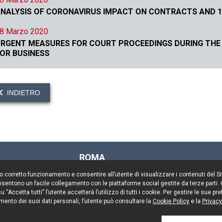
NALYSIS OF CORONAVIRUS IMPACT ON CONTRACTS AND 10
8 Marzo 2020
RGENT MEASURES FOR COURT PROCEEDINGS DURING THE
OR BUSINESS
INDIETRO
ROMA
Via Rasella, 155
il suo corretto funzionamento e consentire all’utente di visualizzare i contenuti del 
00187 Roma
 consentono un facile collegamento con le piattaforme social gestite da terze parti.
Tel. +39 06 696661
 “Accetta tutti” l’utente accetterà l’utilizzo di tutti i cookie. Per gestire le sue 
mento dei suoi dati personali, l’utente può consultare la
Fax. +39 06 69666544
Cookie Policy
e la
Privacy