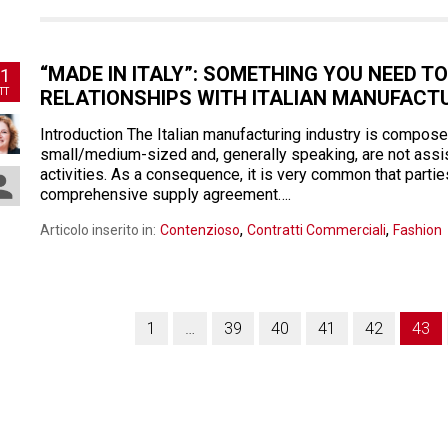
“MADE IN ITALY”: SOMETHING YOU NEED
1
TT
RELATIONSHIPS WITH ITALIAN MANUFACT
Introduction The Italian manufacturing industry is compos
small/medium-sized and, generally speaking, are not assist
activities. As a consequence, it is very common that partie
comprehensive supply agreement….
,
,
Articolo inserito in:
Contenzioso
Contratti Commerciali
Fashion
1
…
39
40
41
42
43