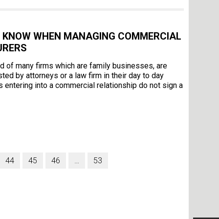
 TO KNOW WHEN MANAGING COMMERCIAL
URERS
ed of many firms which are family businesses, are
ed by attorneys or a law firm in their day to day
s entering into a commercial relationship do not sign a
44
45
46
…
53