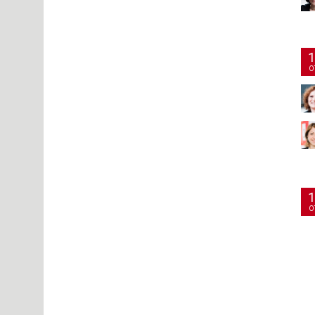
1
O
1
O