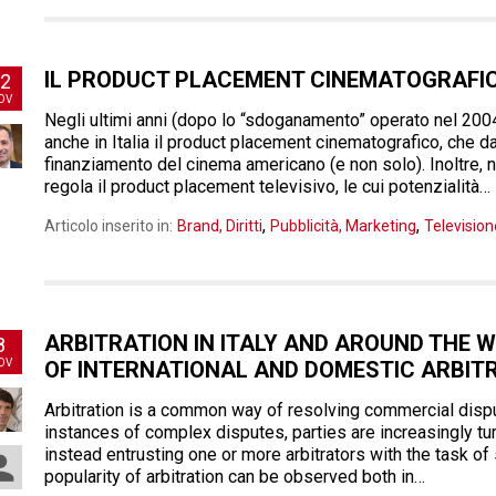
IL PRODUCT PLACEMENT CINEMATOGRAFICO
2
OV
Negli ultimi anni (dopo lo “sdoganamento” operato nel 200
anche in Italia il product placement cinematografico, che d
finanziamento del cinema americano (e non solo). Inoltre, n
regola il product placement televisivo, le cui potenzialità…
,
,
Articolo inserito in:
Brand, Diritti
Pubblicità, Marketing
Television
ARBITRATION IN ITALY AND AROUND THE 
8
OV
OF INTERNATIONAL AND DOMESTIC ARBITR
Arbitration is a common way of resolving commercial dispu
instances of complex disputes, parties are increasingly t
instead entrusting one or more arbitrators with the task of 
popularity of arbitration can be observed both in…