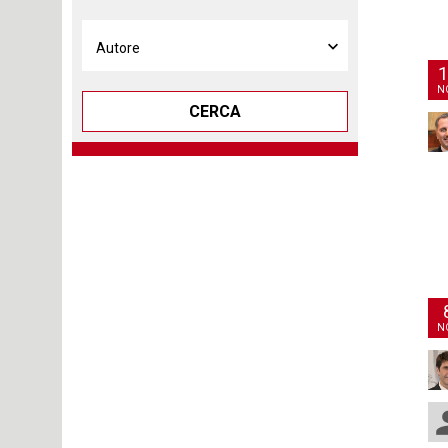
1
N
CERCA
N