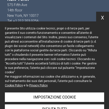
575 Fifth Ave
14th floor
New York, NY 10017
X
Tel. +1 212 203 0256
Il presente Sito utilizza cookie tecnici, propri o di terze parti, per
garantire il suo corretto funzionamento e consentire all’utente di
visualizzare i contenuti del Sito. Inoltre, previo suo consenso, l’utente
può altresì acconsentire all’installazione di cookie di terze parti (c.d.
Resta aggiornato
plugin dei social network) che consentono un facile collegamento
con le piattaforme social gestite da terze parti. Cliccando su “Rifiuta
Cookie policy
tutti” o chiudendo il presente banner informativo l’utente può
procedere nella navigazione con i soli cookie tecnici. Cliccando su
“Accetta tutti” l’utente accetterà l’utilizzo di tutti i cookie. Per gestire
Informativa privacy
le sue preferenze, l’utente può cliccare sul pulsante “Impostazione
cookie”.
Note legali
Per maggiori informazioni sui cookie che utilizziamo e, in generale,
sul trattamento dei suoi dati personali, l’utente può consultare la
Credits
Cookie Policy
e la
Privacy Policy
IMPOSTAZIONE COOKIE
© Portolano Cavallo Studio Legale 2026, all rights