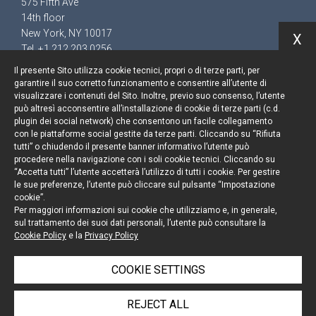
575 Fifth Ave
14th floor
New York, NY 10017
X
Tel. +1 212 203 0256
Il presente Sito utilizza cookie tecnici, propri o di terze parti, per
garantire il suo corretto funzionamento e consentire all’utente di
visualizzare i contenuti del Sito. Inoltre, previo suo consenso, l’utente
può altresì acconsentire all’installazione di cookie di terze parti (c.d.
Keep up to date
plugin dei social network) che consentono un facile collegamento
con le piattaforme social gestite da terze parti. Cliccando su “Rifiuta
Cookie policy
tutti” o chiudendo il presente banner informativo l’utente può
procedere nella navigazione con i soli cookie tecnici. Cliccando su
“Accetta tutti” l’utente accetterà l’utilizzo di tutti i cookie. Per gestire
Information Notice
le sue preferenze, l’utente può cliccare sul pulsante “Impostazione
cookie”.
Legal notices
Per maggiori informazioni sui cookie che utilizziamo e, in generale,
sul trattamento dei suoi dati personali, l’utente può consultare la
Credits
Cookie Policy
e la
Privacy Policy
COOKIE SETTINGS
© Portolano Cavallo Studio Legale 2026, all rights
REJECT ALL