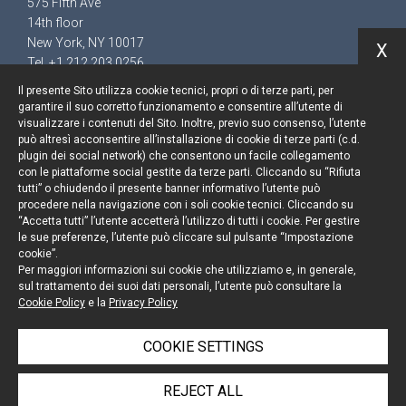
575 Fifth Ave
14th floor
New York, NY 10017
X
Tel. +1 212 203 0256
Il presente Sito utilizza cookie tecnici, propri o di terze parti, per
garantire il suo corretto funzionamento e consentire all’utente di
visualizzare i contenuti del Sito. Inoltre, previo suo consenso, l’utente
può altresì acconsentire all’installazione di cookie di terze parti (c.d.
Keep up to date
plugin dei social network) che consentono un facile collegamento
con le piattaforme social gestite da terze parti. Cliccando su “Rifiuta
Cookie policy
tutti” o chiudendo il presente banner informativo l’utente può
procedere nella navigazione con i soli cookie tecnici. Cliccando su
“Accetta tutti” l’utente accetterà l’utilizzo di tutti i cookie. Per gestire
Information Notice
le sue preferenze, l’utente può cliccare sul pulsante “Impostazione
cookie”.
Legal notices
Per maggiori informazioni sui cookie che utilizziamo e, in generale,
sul trattamento dei suoi dati personali, l’utente può consultare la
Credits
Cookie Policy
e la
Privacy Policy
COOKIE SETTINGS
© Portolano Cavallo Studio Legale 2026, all rights
REJECT ALL