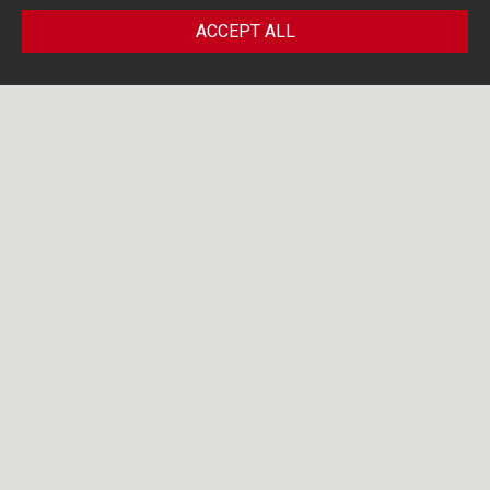
ACCEPT ALL
PORTOLANO CAVALLO LIFE
/ HEALTH
SCIENCES BLOG
DATA
Search by...
15
OCT 25