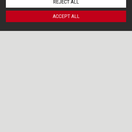
REJECT ALL
ACCEPT ALL
PORTOLANO CAVALLO LIFE
/ AGENDA
SCIENCES BLOG
DIGITALE
Search by...
21
NOV 24