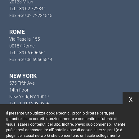
20123 Milan
Tel. +39 02 722341
Fax. +39 02 72234545
ROME
Via Rasella, 155
00187 Rome
Tel. +39 06 696661
Fax. +39 06 69666544
NEW YORK
575 Fifth Ave
14th floor
New York, NY 10017
X
Tel. +1 212 203 0256
Il presente Sito utilizza cookie tecnici, propri o di terze parti, per
garantire il suo corretto funzionamento e consentire all’utente di
visualizzare i contenuti del Sito. Inoltre, previo suo consenso, l’utente
può altresì acconsentire all’installazione di cookie di terze parti (c.d.
Keep up to date
plugin dei social network) che consentono un facile collegamento