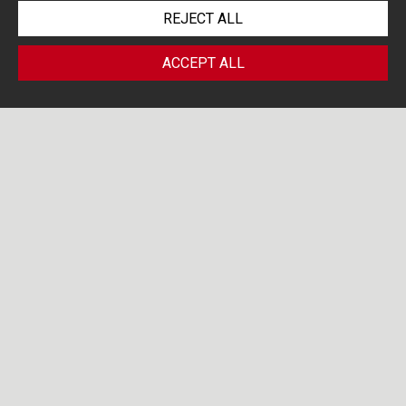
REJECT ALL
ACCEPT ALL
PORTOLANO CAVALLO LIFE SCIENCES
BLOG
Search by...
11
FEB