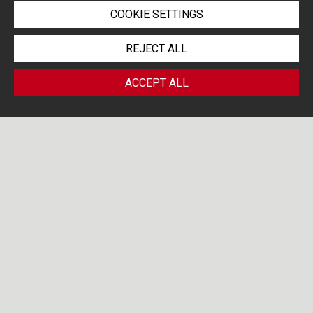
COOKIE SETTINGS
REJECT ALL
ACCEPT ALL
PORTOLANO CAVALLO LIFE
/
SCIENCES BLOG
PHARMACIES
Search by...
15
OCT 25