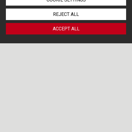
REJECT ALL
ACCEPT ALL
/ PUBLIC
PORTOLANO CAVALLO
PROCUREMENT
LIFE SCIENCES BLOG
CORNER
Search by...
15
OCT 25