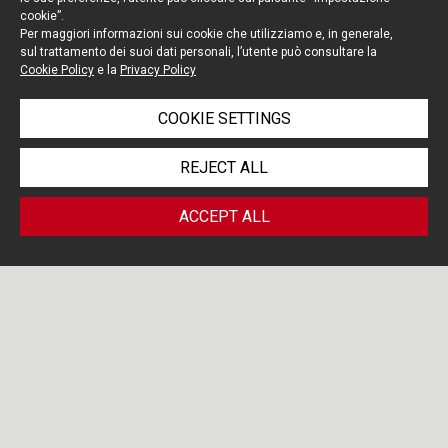
cookie”.
Per maggiori informazioni sui cookie che utilizziamo e, in generale,
sul trattamento dei suoi dati personali, l’utente può consultare la
Cookie Policy
e la
Privacy Policy
COOKIE SETTINGS
REJECT ALL
ACCEPT ALL
PORTOLANO CAVALLO LIFE
/ MEDICAL
SCIENCES BLOG
DEVICES
Search by...