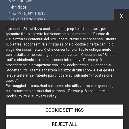
575 Fifth Ave
14th floor
New York, NY 10017
X
Tel. +1 212 203 0256
Il presente Sito utilizza cookie tecnici, propri o di terze parti, per
garantire il suo corretto funzionamento e consentire all’utente di
visualizzare i contenuti del Sito. Inoltre, previo suo consenso, l’utente
può altresì acconsentire all’installazione di cookie di terze parti (c.d.
Keep up to date
plugin dei social network) che consentono un facile collegamento
con le piattaforme social gestite da terze parti. Cliccando su “Rifiuta
Cookie policy
tutti” o chiudendo il presente banner informativo l’utente può
procedere nella navigazione con i soli cookie tecnici. Cliccando su
“Accetta tutti” l’utente accetterà l’utilizzo di tutti i cookie. Per gestire
Information Notice
le sue preferenze, l’utente può cliccare sul pulsante “Impostazione
cookie”.
Legal notices
Per maggiori informazioni sui cookie che utilizziamo e, in generale,
sul trattamento dei suoi dati personali, l’utente può consultare la
Credits
Cookie Policy
e la
Privacy Policy
COOKIE SETTINGS
© Portolano Cavallo Studio Legale 2026, all rights
REJECT ALL