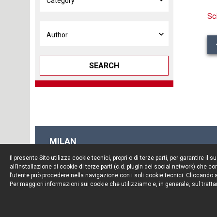
Sc
SEARCH
MILAN
Piazza Borromeo, 12
Il presente Sito utilizza cookie tecnici, propri o di terze parti, per garantire 
20123 Milan
all’installazione di cookie di terze parti (c.d. plugin dei social network) che
Tel. +39 02 722341
l’utente può procedere nella navigazione con i soli cookie tecnici. Cliccando su
Per maggiori informazioni sui cookie che utilizziamo e, in generale, sul tratta
Fax. +39 02 72234545
© Portolano Cavallo Studio Legale 2026, all rights rese