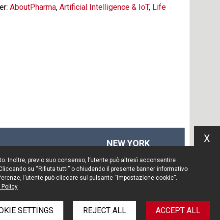
er:
AboutPharma
,
Artificial Intelligence & IoT
,
Life
X
NEW YORK
575 Fifth Ave
Sito. Inoltre, previo suo consenso, l’utente può altresì acconsentire
14th floor
 Cliccando su “Rifiuta tutti” o chiudendo il presente banner informativo
New York, NY 10017
preferenze, l’utente può cliccare sul pulsante “Impostazione cookie”.
 Policy
Tel. +1 212 203 0256
OKIE SETTINGS
REJECT ALL
ACCEPT ALL
policy
Information Notice
Legal notices
Credits