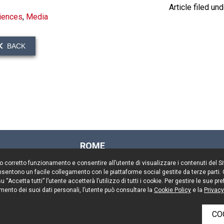
Article filed und
iences
,
Media
BACK
ROME
Via Rasella, 155
il suo corretto funzionamento e consentire all’utente di visualizzare i contenuti del 
00187 Rome
 consentono un facile collegamento con le piattaforme social gestite da terze parti.
Tel. +39 06 696661
 “Accetta tutti” l’utente accetterà l’utilizzo di tutti i cookie. Per gestire le sue 
mento dei suoi dati personali, l’utente può consultare la
Fax. +39 06 69666544
Cookie Policy
e la
Privacy
CO
rved
Keep up to date
Cookie 