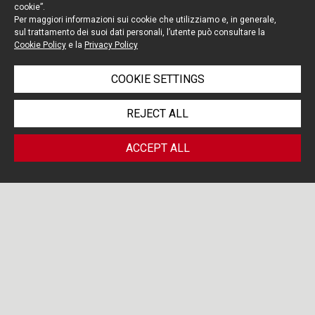
cookie”.
Per maggiori informazioni sui cookie che utilizziamo e, in generale,
sul trattamento dei suoi dati personali, l’utente può consultare la
Cookie Policy
e la
Privacy Policy
COOKIE SETTINGS
REJECT ALL
ACCEPT ALL
PORTOLANO CAVALLO
/ HEALTHCARE
LIFE SCIENCES BLOG
PROFESSIONALS
Search by...