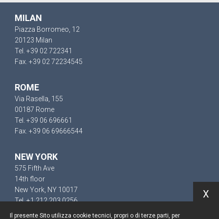
MILAN
Piazza Borromeo, 12
20123 Milan
Tel. +39 02 722341
Fax. +39 02 72234545
ROME
Via Rasella, 155
00187 Rome
Tel. +39 06 696661
Fax. +39 06 69666544
NEW YORK
575 Fifth Ave
14th floor
New York, NY 10017
X
Tel. +1 212 203 0256
Il presente Sito utilizza cookie tecnici, propri o di terze parti, per