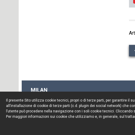
Art
MILAN
Piazza Borromeo, 12
Il presente Sito utilizza cookie tecnici, propri o di terze parti, per garantire 
20123 Milan
all’installazione di cookie di terze parti (c.d. plugin dei social network) che
Tel. +39 02 722341
l’utente può procedere nella navigazione con i soli cookie tecnici. Cliccando su
Per maggiori informazioni sui cookie che utilizziamo e, in generale, sul tratta
Fax. +39 02 72234545
© Portolano Cavallo Studio Legale 2026, all rights rese