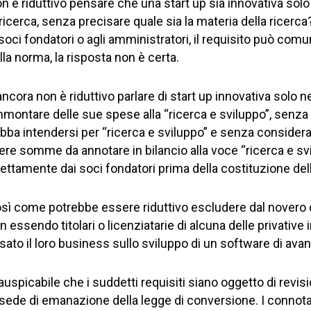
n è riduttivo pensare che una start up sia innovativa solo
 ricerca, senza precisare quale sia la materia della ricerca? 
 soci fondatori o agli amministratori, il requisito può co
lla norma, la risposta non è certa.
ancora non è riduttivo parlare di start up innovativa solo n
montare delle sue spese alla “ricerca e sviluppo”, senz
bba intendersi per “ricerca e sviluppo” e senza considerar
ere somme da annotare in bilancio alla voce “ricerca e svil
rettamente dai soci fondatori prima della costituzione del
sì come potrebbe essere riduttivo escludere dal novero de
n essendo titolari o licenziatarie di alcuna delle privative 
sato il loro business sullo sviluppo di un software di ava
 auspicabile che i suddetti requisiti siano oggetto di rev
 sede di emanazione della legge di conversione. I connotati