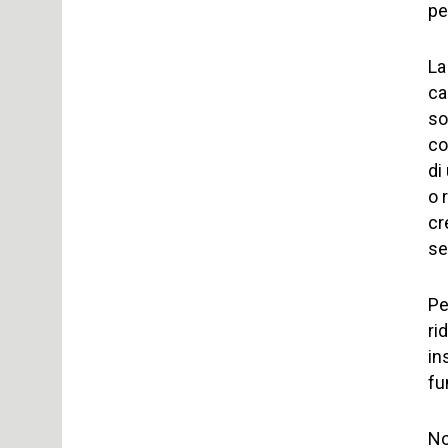
pe
La
ca
so
co
di
o 
cr
se
Pe
ri
in
fu
No