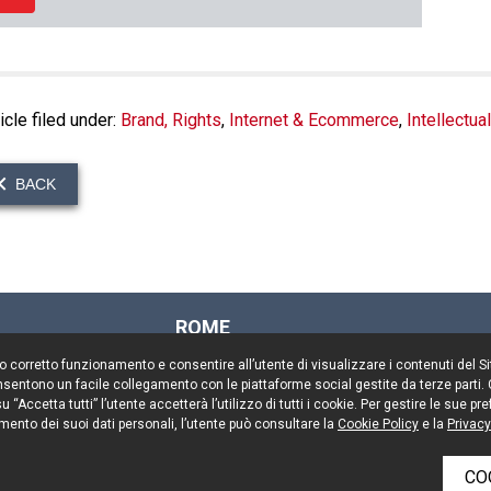
icle filed under:
Brand, Rights
,
Internet & Ecommerce
,
Intellectua
BACK
ROME
Via Rasella, 155
il suo corretto funzionamento e consentire all’utente di visualizzare i contenuti del 
00187 Rome
 consentono un facile collegamento con le piattaforme social gestite da terze parti.
Tel. +39 06 696661
 “Accetta tutti” l’utente accetterà l’utilizzo di tutti i cookie. Per gestire le sue 
mento dei suoi dati personali, l’utente può consultare la
Fax. +39 06 69666544
Cookie Policy
e la
Privacy
CO
rved