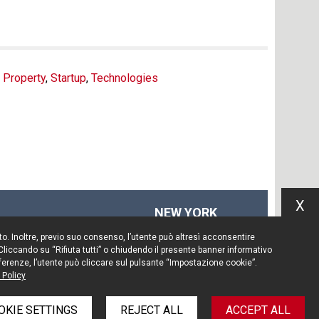
l Property
,
Startup
,
Technologies
X
NEW YORK
575 Fifth Ave
Sito. Inoltre, previo suo consenso, l’utente può altresì acconsentire
14th floor
 Cliccando su “Rifiuta tutti” o chiudendo il presente banner informativo
New York, NY 10017
preferenze, l’utente può cliccare sul pulsante “Impostazione cookie”.
 Policy
Tel. +1 212 203 0256
OKIE SETTINGS
REJECT ALL
ACCEPT ALL