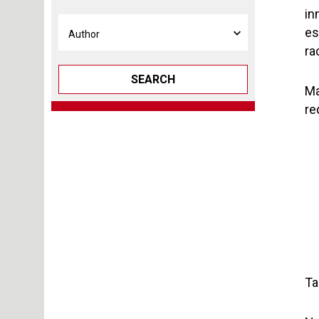
in
es
ra
SEARCH
Ma
re
Ta