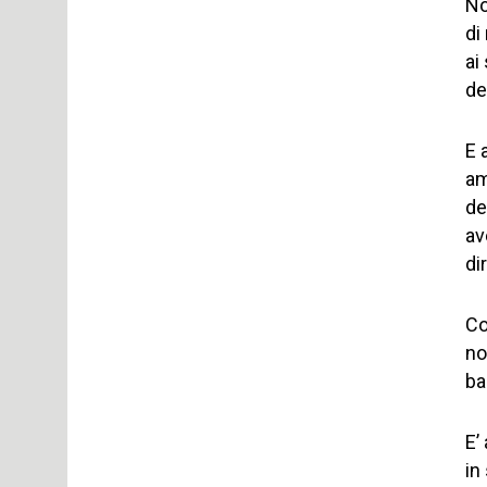
No
di
ai
de
E 
am
de
av
di
Co
no
ba
E’
in