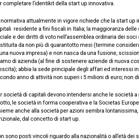
r completare l’identikit della start up innovativa.
 normativa attualmente in vigore richiede che la start up i
pitali residente a fini fiscali in Italia; la maggioranza del
ciale e dei diritti di voto nell’assemblea ordinaria dei soc
stituita da non più di quarantotto mesi (termine consider
 una nuova impresa) e non nasca da una fusione, scission
ramo di azienda (al fine di sostenere aziende di nuova cos
escita); abbia la sede principale degli affari ed interessi in 
condo anno di attività non superi i 5 milioni di euro; non di
r società di capitali devono intendersi anche le società a 
dotto, le società in forma cooperativa e la Societas Europ
sieme anche alla società per azioni sembra lontanissima, d
nzionale, dal concetto di start up.
n sono posti vincoli riguardo alla nazionalità o all’età dei 