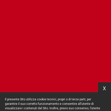
X
Il presente Sito utilizza cookie tecnici, propri o di terze parti, per
garantire il suo corretto funzionamento e consentire all’utente di
visualizzare i contenuti del Sito. Inoltre, previo suo consenso, l’utente