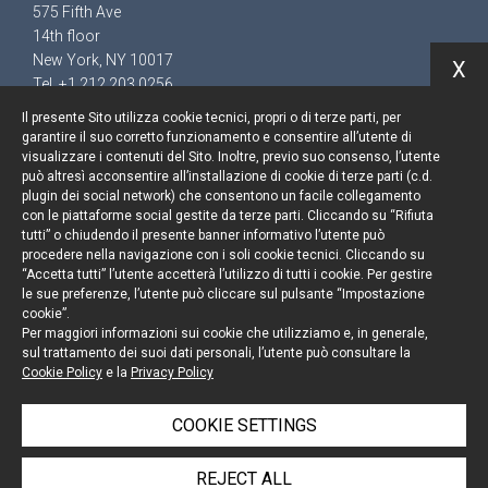
575 Fifth Ave
14th floor
New York, NY 10017
X
Tel. +1 212 203 0256
Il presente Sito utilizza cookie tecnici, propri o di terze parti, per
garantire il suo corretto funzionamento e consentire all’utente di
visualizzare i contenuti del Sito. Inoltre, previo suo consenso, l’utente
può altresì acconsentire all’installazione di cookie di terze parti (c.d.
Keep up to date
plugin dei social network) che consentono un facile collegamento
con le piattaforme social gestite da terze parti. Cliccando su “Rifiuta
Cookie policy
tutti” o chiudendo il presente banner informativo l’utente può
procedere nella navigazione con i soli cookie tecnici. Cliccando su
“Accetta tutti” l’utente accetterà l’utilizzo di tutti i cookie. Per gestire
Information Notice
le sue preferenze, l’utente può cliccare sul pulsante “Impostazione
cookie”.
Legal notices
Per maggiori informazioni sui cookie che utilizziamo e, in generale,
sul trattamento dei suoi dati personali, l’utente può consultare la
Credits
Cookie Policy
e la
Privacy Policy
COOKIE SETTINGS
© Portolano Cavallo Studio Legale 2026, all rights
REJECT ALL