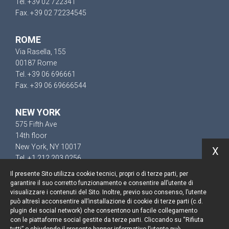
Tel. +39 02 722341
Fax. +39 02 72234545
ROME
Via Rasella, 155
00187 Rome
Tel. +39 06 696661
Fax. +39 06 69666544
NEW YORK
575 Fifth Ave
14th floor
New York, NY 10017
X
Tel. +1 212 203 0256
Il presente Sito utilizza cookie tecnici, propri o di terze parti, per
garantire il suo corretto funzionamento e consentire all’utente di
visualizzare i contenuti del Sito. Inoltre, previo suo consenso, l’utente
può altresì acconsentire all’installazione di cookie di terze parti (c.d.
Keep up to date
plugin dei social network) che consentono un facile collegamento
con le piattaforme social gestite da terze parti. Cliccando su “Rifiuta