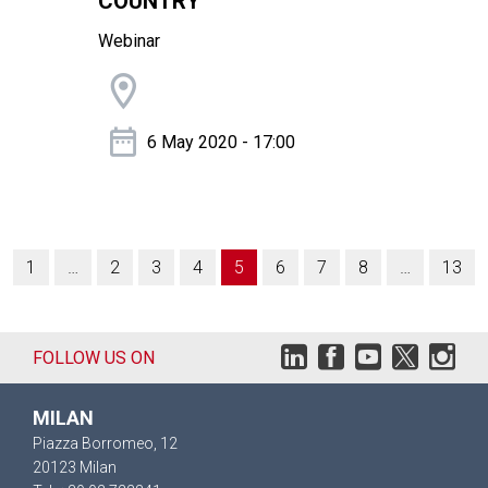
COUNTRY
Webinar
6 May 2020 - 17:00
1
…
2
3
4
5
6
7
8
…
13
FOLLOW US ON
MILAN
Piazza Borromeo, 12
20123 Milan