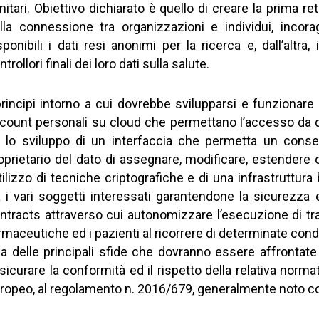
nitari. Obiettivo dichiarato è quello di creare la prima 
lla connessione tra organizzazioni e individui, incora
sponibili i dati resi anonimi per la ricerca e, dall’altra, 
ntrollori finali dei loro dati sulla salute.
principi intorno a cui dovrebbe svilupparsi e funzionare 
count personali su cloud che permettano l’accesso da q
i) lo sviluppo di un interfaccia che permetta un con
oprietario del dato di assegnare, modificare, estendere o re
utilizzo di tecniche criptografiche e di una infrastruttu
a i vari soggetti interessati garantendone la sicurezza e
ntracts attraverso cui autonomizzare l’esecuzione di tran
rmaceutiche ed i pazienti al ricorrere di determinate condi
a delle principali sfide che dovranno essere affrontate 
sicurare la conformità ed il rispetto della relativa normati
ropeo, al regolamento n. 2016/679, generalmente noto c