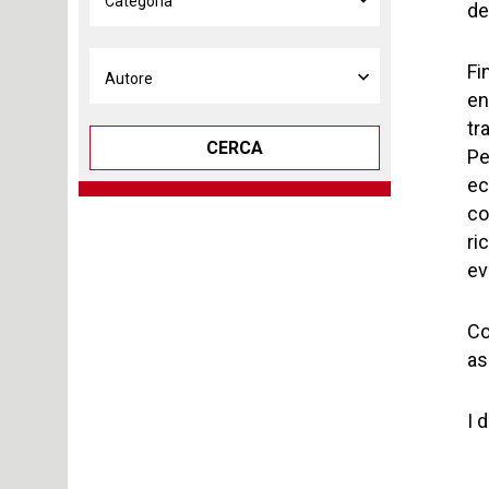
de
Fi
en
tr
CERCA
Pe
ec
co
ri
ev
Co
as
I 