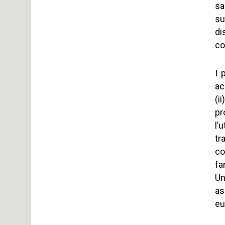
sa
su
di
co
I 
ac
(i
pr
l’
tr
co
fa
Un
as
eu