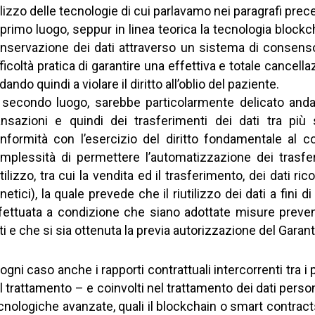
ilizzo delle tecnologie di cui parlavamo nei paragrafi prec
 primo luogo, seppur in linea teorica la tecnologia bloc
nservazione dei dati attraverso un sistema di consenso
fficoltà pratica di garantire una effettiva e totale cancell
dando quindi a violare il diritto all’oblio del paziente.
 secondo luogo, sarebbe particolarmente delicato anda
ansazioni e quindi dei trasferimenti dei dati tra pi
nformità con l’esercizio del diritto fondamentale al 
mplessità di permettere l’automatizzazione dei trasfer
utilizzo, tra cui la vendita ed il trasferimento, dei dati ric
netici), la quale prevede che il riutilizzo dei dati a fini d
fettuata a condizione che siano adottate misure preve
ti e che si sia ottenuta la previa autorizzazione del Garant
 ogni caso anche i rapporti contrattuali intercorrenti tra i 
l trattamento – e coinvolti nel trattamento dei dati perso
cnologiche avanzate, quali il blockchain o smart contrac