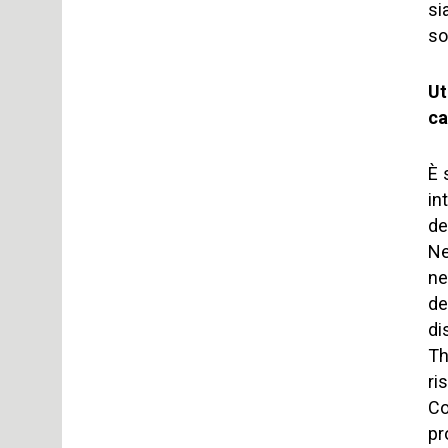
si
so
Ut
ca
È 
in
de
Ne
ne
de
di
Th
ri
Co
pr