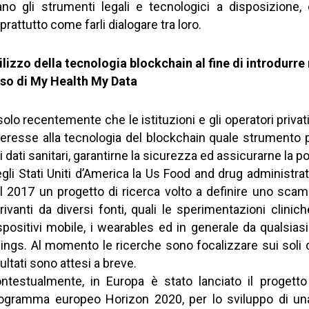
ano gli strumenti legali e tecnologici a disposizion
prattutto come farli dialogare tra loro.
ilizzo della tecnologia blockchain al fine di introdurre
so di My Health My Data
solo recentemente che le istituzioni e gli operatori priv
teresse alla tecnologia del blockchain quale strumento 
i dati sanitari, garantirne la sicurezza ed assicurarne la por
gli Stati Uniti d’America la Us Food and drug administr
l 2017 un progetto di ricerca volto a definire uno scambi
rivanti da diversi fonti, quali le sperimentazioni cliniche
spositivi mobile, i wearables ed in generale da qualsiasi
ings. Al momento le ricerche sono focalizzare sui soli da
sultati sono attesi a breve.
ntestualmente, in Europa è stato lanciato il progett
ogramma europeo Horizon 2020, per lo sviluppo di una