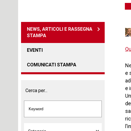
NEWS, ARTICOLI E RASSEGNA
STAMPA
Qu
EVENTI
COMUNICATI STAMPA
Ne
e 
ad
e 
Cerca per...
Un
de
sa
ri
l’