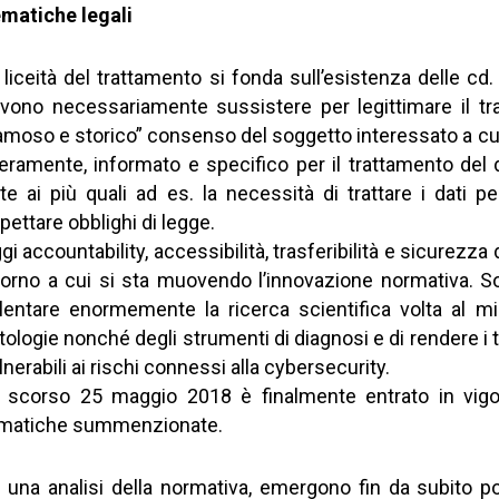
matiche legali
 liceità del trattamento si fonda sull’esistenza delle cd. 
vono necessariamente sussistere per legittimare il tratt
amoso e storico” consenso del soggetto interessato a cui 
beramente, informato e specifico per il trattamento del
te ai più quali ad es. la necessità di trattare i dati 
spettare obblighi di legge.
gi accountability, accessibilità, trasferibilità e sicurezz
torno a cui si sta muovendo l’innovazione normativa. Sot
llentare enormemente la ricerca scientifica volta al mi
tologie nonché degli strumenti di diagnosi e di rendere i ti
lnerabili ai rischi connessi alla cybersecurity.
 scorso 25 maggio 2018 è finalmente entrato in vigore
matiche summenzionate.
 una analisi della normativa, emergono fin da subito poten