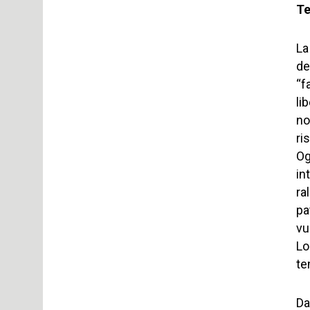
Te
La
de
“f
li
no
ri
Og
in
ra
pa
vu
Lo
te
Da