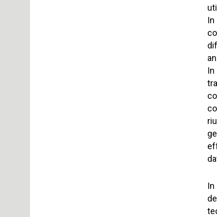
ut
In
co
di
an
In
tr
co
co
ri
ge
ef
da
In
de
te