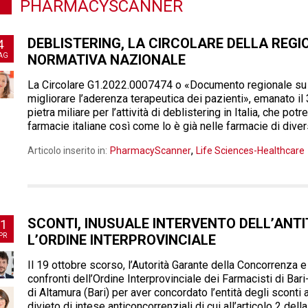
PHARMACYSCANNER
DEBLISTERING, LA CIRCOLARE DELLA REGI
4
AG
NORMATIVA NAZIONALE
La Circolare G1.2022.0007474 o «Documento regionale su 
migliorare l’aderenza terapeutica dei pazienti», emanato i
pietra miliare per l’attività di deblistering in Italia, che p
farmacie italiane così come lo è già nelle farmacie di diver
,
Articolo inserito in:
PharmacyScanner
Life Sciences-Healthcare
SCONTI, INUSUALE INTERVENTO DELL’ANT
1
PR
L’ORDINE INTERPROVINCIALE
Il 19 ottobre scorso, l’Autorità Garante della Concorrenza e
confronti dell’Ordine Interprovinciale dei Farmacisti di Bar
di Altamura (Bari) per aver concordato l’entità degli sconti a
divieto di intese anticoncorrenziali di cui all’articolo 2 del