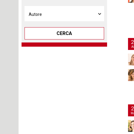
CERCA
2
A
2
M