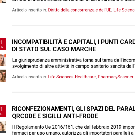
,
Articolo inserito in:
Diritto della concorrenza e dell'UE
Life Scien
INCOMPATIBILITÀ E CAPITALI, I PUNTI CA
1
PR
DI STATO SUL CASO MARCHE
La giurisprudenza amministrativa torna sul tema dell’incompa
svolgimento di altre attività in campo sanitario sancita dal
,
Articolo inserito in:
Life Sciences-Healthcare
PharmacyScanner
RICONFEZIONAMENTI, GLI SPAZI DEL PARA
1
AR
QRCODE E SIGILLI ANTI-FRODE
Il Regolamento Ue 2016/161, che dal febbraio 2019 impone l
farmaci per uso umano, autorizza gli importatori paralleli a