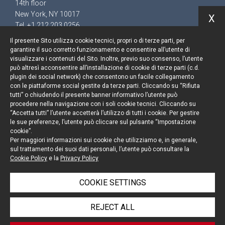
14th floor
New York, NY 10017
X
Tel. +1 212 203 0256
Il presente Sito utilizza cookie tecnici, propri o di terze parti, per
garantire il suo corretto funzionamento e consentire all’utente di
visualizzare i contenuti del Sito. Inoltre, previo suo consenso, l’utente
può altresì acconsentire all’installazione di cookie di terze parti (c.d.
Keep up to date
plugin dei social network) che consentono un facile collegamento
con le piattaforme social gestite da terze parti. Cliccando su “Rifiuta
Cookie policy
tutti” o chiudendo il presente banner informativo l’utente può
procedere nella navigazione con i soli cookie tecnici. Cliccando su
“Accetta tutti” l’utente accetterà l’utilizzo di tutti i cookie. Per gestire
Information Notice
le sue preferenze, l’utente può cliccare sul pulsante “Impostazione
cookie”.
Legal notices
Per maggiori informazioni sui cookie che utilizziamo e, in generale,
sul trattamento dei suoi dati personali, l’utente può consultare la
Credits
Cookie Policy
e la
Privacy Policy
COOKIE SETTINGS
© Portolano Cavallo Studio Legale 2026, all rights
REJECT ALL
reserved