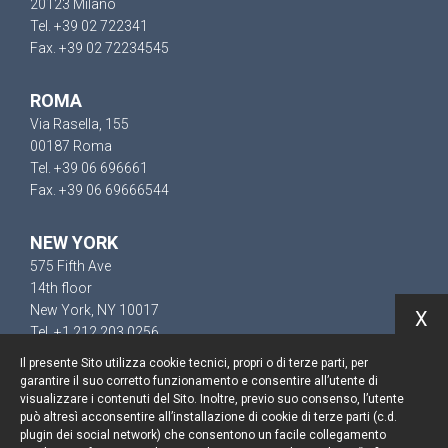
20123 Milano
Tel. +39 02 722341
Fax. +39 02 72234545
ROMA
Via Rasella, 155
00187 Roma
Tel. +39 06 696661
Fax. +39 06 69666544
NEW YORK
575 Fifth Ave
14th floor
New York, NY 10017
X
Tel. +1 212 203 0256
Il presente Sito utilizza cookie tecnici, propri o di terze parti, per
garantire il suo corretto funzionamento e consentire all’utente di
visualizzare i contenuti del Sito. Inoltre, previo suo consenso, l’utente
può altresì acconsentire all’installazione di cookie di terze parti (c.d.
Resta aggiornato
plugin dei social network) che consentono un facile collegamento