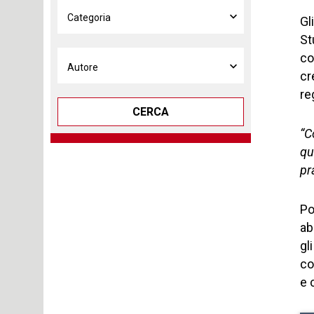
Gl
St
co
cr
re
CERCA
“C
qu
pr
Po
ab
gl
co
e 