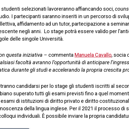
i studenti selezionati lavoreranno affiancando soci,
couns
udio. I partecipanti saranno inseriti in un percorso di sv
llettiva, affidamento ad un tutor, partecipazione a seminari
escente negli anni. Lo stage potrà essere valido per l’ant
gole delle singole Università.
on questa iniziativa –
commenta
Manuela Cavallo
, socia
alsiasi facoltà avranno l’opportunità di anticipare l’ingr
atica durante gli studi e accelerando la propria crescita pr
tranno candidarsi per lo stage gli studenti iscritti al sec
biano superato tutti gli esami previsti fino a quel momen
i esami di istituzioni di diritto privato e diritto costituzio
noscenza della lingua inglese. Per il 2021 il processo di s
colloqui individuali. È possibile inviare la propria candidat