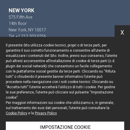
NEW YORK
575 Fifth Ave
14th floor
New York, NY 10017
X
Tel. +1 212 203 0256
Il presente Sito utilizza cookie tecnici, propri o di terze parti, per
garantire il suo corretto funzionamento e consentire all’utente di
visualizzare i contenuti del Sito. Inoltre, previo suo consenso, l’utente
può altresì acconsentire all’installazione di cookie di terze parti (c.d.
Resta aggiornato
plugin dei social network) che consentono un facile collegamento
con le piattaforme social gestite da terze parti. Cliccando su “Rifiuta
Cookie policy
tutti” o chiudendo il presente banner informativo l’utente può
procedere nella navigazione con i soli cookie tecnici. Cliccando su
“Accetta tutti” l’utente accetterà l’utilizzo di tutti i cookie. Per gestire
Informativa privacy
le sue preferenze, l’utente può cliccare sul pulsante “Impostazione
cookie”.
Note legali
Per maggiori informazioni sui cookie che utilizziamo e, in generale,
sul trattamento dei suoi dati personali, l’utente può consultare la
Credits
Cookie Policy
e la
Privacy Policy
IMPOSTAZIONE COOKIE