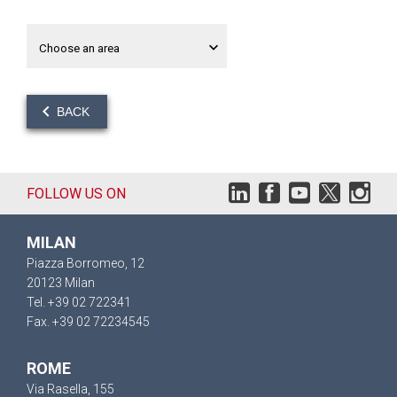
BACK
FOLLOW US ON
MILAN
Piazza Borromeo, 12
20123 Milan
Tel. +39 02 722341
Fax. +39 02 72234545
ROME
Via Rasella, 155