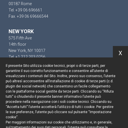
00187 Rome
Tel. +39 06 696661
Fax. +39 06 69666544
NEW YORK
575 Fifth Ave
14th floor
New York, NY 10017
X
Tel. +1 212 203 0256
Il presente Sito utilizza cookie tecnici, propri o di terze parti, per
garantire il suo corretto funzionamento e consentire all’utente di
visualizzare i contenuti del Sito. Inoltre, previo suo consenso, l’utente
può altresì acconsentire all’installazione di cookie di terze parti (c.d.
Keep up to date
plugin dei social network) che consentono un facile collegamento
con le piattaforme social gestite da terze parti. Cliccando su “Rifiuta
Cookie policy
tutti” o chiudendo il presente banner informativo l’utente può
procedere nella navigazione con i soli cookie tecnici. Cliccando su
“Accetta tutti” l’utente accetterà l’utilizzo di tutti i cookie. Per gestire
Information Notice
le sue preferenze, l’utente può cliccare sul pulsante “Impostazione
cookie”.
Legal notices
Per maggiori informazioni sui cookie che utilizziamo e, in generale,
sul trattamento dei suoi dati personali, l’utente può consultare la