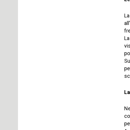
La
al
fr
La
vi
po
Su
pe
sc
La
Ne
co
pe