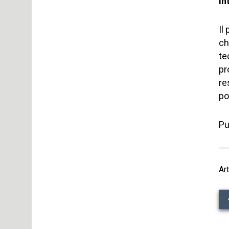
In
Il
ch
te
pr
re
po
Pu
Art