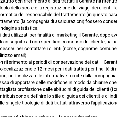
zitutto con riferimento ai dati trattati il Garante ha ritenu
lcolo dello score e la registrazione dei viaggi dei clienti,
formatici del responsabile del trattamento (in questo cas
attamento (la compagnia di assicurazioni) fossero conserv
 indagine statistica.
i dati utilizzati per finalità di marketing il Garante, dopo a
lo in seguito ad uno specifico consenso del cliente, ha ri
cessari per contattare i clienti (nome, cognome, comune 
dirizzo email).
n riferimento ai periodi di conservazione dei dati il Garante
olocalizzazione e 12 mesi per i dati trattati per finalità di
fine, nell’analizzare le informative fornite dalla compagnia 
essa di apportare delle modifiche in modo da chiarire che 
ttagliata profilazione delle abitudini di guida dei clienti (
ntribuiscono a definire lo stile di guida dei clienti) e di i
lle singole tipologie di dati trattati attraverso l’applicazion