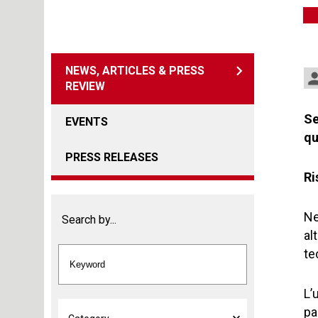
NEWS, ARTICLES & PRESS
REVIEW
Se
EVENTS
qu
PRESS RELEASES
Ri
Ne
Search by...
al
te
L’
pa