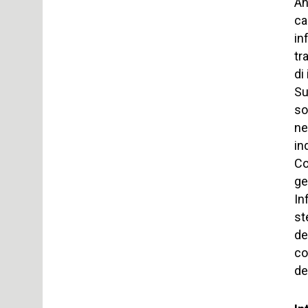
An
ca
in
tr
di
Su
so
ne
in
Co
ge
In
st
de
co
de