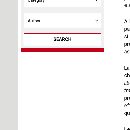
e 
Al
pa
si
SEARCH
pr
as
La
ch
li
tr
pr
ef
qu
Le