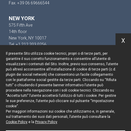
Fax. +39 06 69666544
NEW YORK
575 Fifth Ave
14th floor
New York, NY 10017
X
Tel. +1 212 203 0256
Il presente Sito utilizza cookie tecnici, propri o di terze parti, per
garantire il suo corretto funzionamento e consentire all’utente di
visualizzare i contenuti del Sito. Inoltre, previo suo consenso, l’utente
può altresì acconsentire all’installazione di cookie di terze parti (c.d.
Keep up to date
plugin dei social network) che consentono un facile collegamento
con le piattaforme social gestite da terze parti. Cliccando su “Rifiuta
Cookie policy
tutti” o chiudendo il presente banner informativo l’utente può
procedere nella navigazione con i soli cookie tecnici. Cliccando su
“Accetta tutti” l’utente accetterà l’utilizzo di tutti i cookie. Per gestire
Information Notice
le sue preferenze, l’utente può cliccare sul pulsante “Impostazione
cookie”.
Legal notices
Per maggiori informazioni sui cookie che utilizziamo e, in generale,
sul trattamento dei suoi dati personali, l’utente può consultare la
Credits
Cookie Policy
e la
Privacy Policy