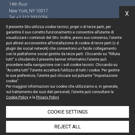
14th floor
New York, NY 10017
X
Tel. +1 212 203 0256
Il presente Sito utilizza cookie tecnici, propri o di terze parti, per
garantire il suo corretto funzionamento e consentire all’utente di
visualizzare i contenuti del Sito. Inoltre, previo suo consenso, l’utente
può altresì acconsentire all’installazione di cookie di terze parti (c.d.
Keep up to date
plugin dei social network) che consentono un facile collegamento
con le piattaforme social gestite da terze parti. Cliccando su “Rifiuta
Cookie policy
tutti” o chiudendo il presente banner informativo l’utente può
procedere nella navigazione con i soli cookie tecnici. Cliccando su
“Accetta tutti” l’utente accetterà l’utilizzo di tutti i cookie. Per gestire
Information Notice
le sue preferenze, l’utente può cliccare sul pulsante “Impostazione
cookie”.
Legal notices
Per maggiori informazioni sui cookie che utilizziamo e, in generale,
sul trattamento dei suoi dati personali, l’utente può consultare la
Credits
Cookie Policy
e la
Privacy Policy
COOKIE SETTINGS
© Portolano Cavallo Studio Legale 2026, all rights
REJECT ALL
reserved