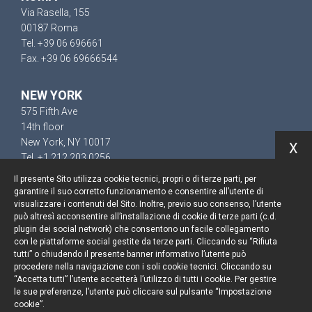
Via Rasella, 155
00187 Roma
Tel. +39 06 696661
Fax. +39 06 69666544
NEW YORK
575 Fifth Ave
14th floor
New York, NY 10017
X
Tel. +1 212 203 0256
Il presente Sito utilizza cookie tecnici, propri o di terze parti, per
garantire il suo corretto funzionamento e consentire all’utente di
visualizzare i contenuti del Sito. Inoltre, previo suo consenso, l’utente
può altresì acconsentire all’installazione di cookie di terze parti (c.d.
Resta aggiornato
plugin dei social network) che consentono un facile collegamento
con le piattaforme social gestite da terze parti. Cliccando su “Rifiuta
Cookie policy
tutti” o chiudendo il presente banner informativo l’utente può
procedere nella navigazione con i soli cookie tecnici. Cliccando su
“Accetta tutti” l’utente accetterà l’utilizzo di tutti i cookie. Per gestire
Informativa privacy
le sue preferenze, l’utente può cliccare sul pulsante “Impostazione
cookie”.
Note legali