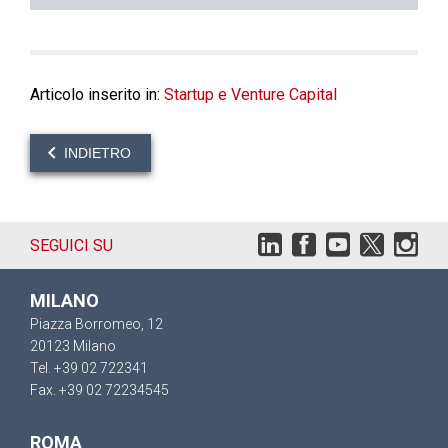
Articolo inserito in:
Startup e Venture Capital
INDIETRO
SEGUICI SU
MILANO
Piazza Borromeo, 12
20123 Milano
Tel. +39 02 722341
Fax. +39 02 72234545
ROMA