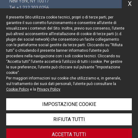
New York, NY 10017
X
Tel. +1 212 203 0256
Il presente Sito utilizza cookie tecnici, propri o di terze parti, per
garantire il suo corretto funzionamento e consentire all’utente di
visualizzare i contenuti del Sito. Inoltre, previo suo consenso, l’utente
può altresì acconsentire all’installazione di cookie di terze parti (c.d.
Resta aggiornato
plugin dei social network) che consentono un facile collegamento
con le piattaforme social gestite da terze parti. Cliccando su “Rifiuta
Cookie policy
tutti” o chiudendo il presente banner informativo l’utente può
procedere nella navigazione con i soli cookie tecnici. Cliccando su
“Accetta tutti” l’utente accetterà l’utilizzo di tutti i cookie. Per gestire
Informativa privacy
le sue preferenze, l’utente può cliccare sul pulsante “Impostazione
cookie”.
Note legali
Per maggiori informazioni sui cookie che utilizziamo e, in generale,
sul trattamento dei suoi dati personali, l’utente può consultare la
Credits
Cookie Policy
e la
Privacy Policy
IMPOSTAZIONE COOKIE
© Portolano Cavallo Studio Legale 2026, all rights
RIFIUTA TUTTI
reserved
P. IVA 06794491008
ACCETTA TUTTI