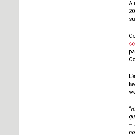
A 
20
su
Co
sc
pa
Co
L’
la
we
“
R
qu
–
no