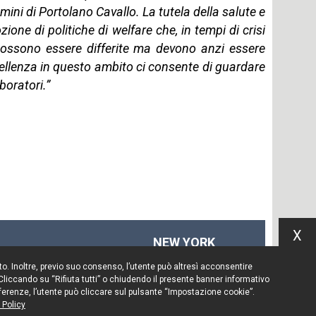
omini di Portolano Cavallo. La tutela della salute e
ione di politiche di welfare che, in tempi di crisi
possono essere differite ma devono anzi essere
ellenza in questo ambito ci consente di guardare
boratori.”
X
NEW YORK
575 Fifth Ave
Sito. Inoltre, previo suo consenso, l’utente può altresì acconsentire
14th floor
 Cliccando su “Rifiuta tutti” o chiudendo il presente banner informativo
New York, NY 10017
preferenze, l’utente può cliccare sul pulsante “Impostazione cookie”.
 Policy
Tel. +1 212 203 0256