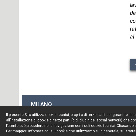
la
de
co
ra
al
MILANO
Piazza Borromeo, 12
Il presente Sito utilizza cookie tecnici, propri o di terze parti, per garantire 
20123 Milano
all’installazione di cookie di terze parti (c.d. plugin dei social network) che
Tel. +39 02 722341
l’utente può procedere nella navigazione con i soli cookie tecnici. Cliccando su
Per maggiori informazioni sui cookie che utilizziamo e, in generale, sul tratta
Fax. +39 02 72234545