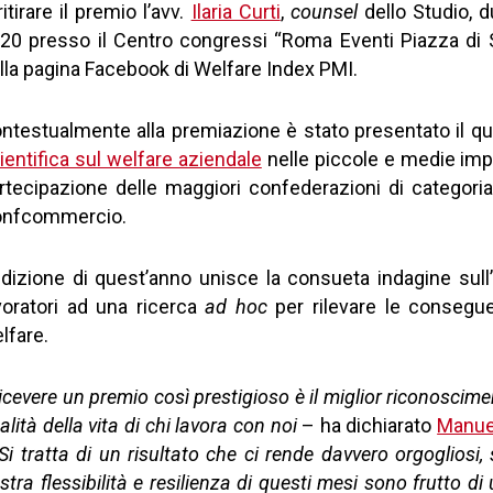
ritirare il premio l’avv.
Ilaria Curti
,
counsel
dello Studio, 
20 presso il Centro congressi “Roma Eventi Piazza di
lla pagina Facebook di Welfare Index PMI.
ntestualmente alla premiazione è stato presentato il q
ientifica sul welfare aziendale
nelle piccole e medie impr
rtecipazione delle maggiori confederazioni di categoria
nfcommercio.
edizione di quest’anno unisce la consueta indagine sull’
voratori ad una ricerca
ad hoc
per rilevare le consegue
lfare.
icevere un premio così prestigioso è il miglior riconosci
alità della vita di chi lavora con noi
– ha dichiarato
Manue
Si tratta di un risultato che ci rende davvero orgogliosi,
stra flessibilità e resilienza di questi mesi sono frutto d