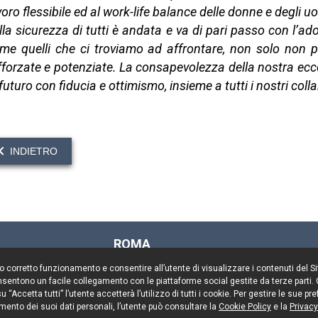
voro flessibile ed al work-life balance delle donne e degli u
lla sicurezza di tutti è andata e va di pari passo con l’adoz
me quelli che ci troviamo ad affrontare, non solo non 
fforzate e potenziate. La consapevolezza della nostra ecc
 futuro con fiducia e ottimismo, insieme a tutti i nostri colla
INDIETRO
ROMA
Via Rasella, 155
il suo corretto funzionamento e consentire all’utente di visualizzare i contenuti del 
00187 Roma
 consentono un facile collegamento con le piattaforme social gestite da terze parti.
Tel. +39 06 696661
 “Accetta tutti” l’utente accetterà l’utilizzo di tutti i cookie. Per gestire le sue 
mento dei suoi dati personali, l’utente può consultare la
Cookie Policy
e la
Privacy
Fax. +39 06 69666544