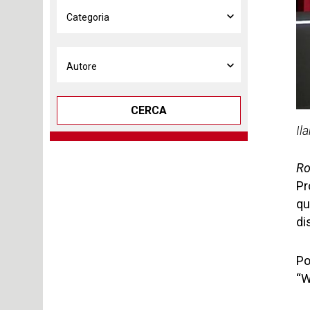
CERCA
Il
Ro
Pr
qu
di
Po
“W