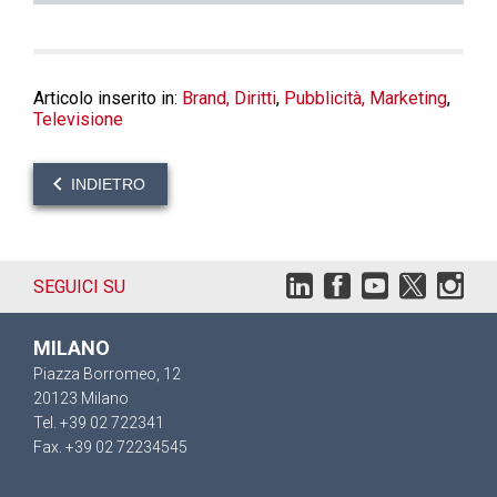
Articolo inserito in:
Brand, Diritti
,
Pubblicità, Marketing
,
Televisione
INDIETRO
SEGUICI SU
MILANO
Piazza Borromeo, 12
20123 Milano
Tel. +39 02 722341
Fax. +39 02 72234545