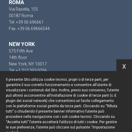
ROMA
Via Rasella, 155
00187 Roma
Tel. +39 06 696661
Fax. +39 06 69666544
NEW YORK
575 Fifth Ave
14th floor
New York, NY 10017
X
Tel. +1 212 203 0256
Il presente Sito utilizza cookie tecnici, propri o di terze parti, per
garantire il suo corretto funzionamento e consentire all’utente di
visualizzare i contenuti del Sito. Inoltre, previo suo consenso, l’utente
può altresì acconsentire all’installazione di cookie di terze parti (c.d.
Resta aggiornato
plugin dei social network) che consentono un facile collegamento
con le piattaforme social gestite da terze parti. Cliccando su “Rifiuta
Cookie policy
tutti” o chiudendo il presente banner informativo l’utente può
procedere nella navigazione con i soli cookie tecnici. Cliccando su
“Accetta tutti” l’utente accetterà l’utilizzo di tutti i cookie. Per gestire
Informativa privacy
le sue preferenze, l’utente può cliccare sul pulsante “Impostazione