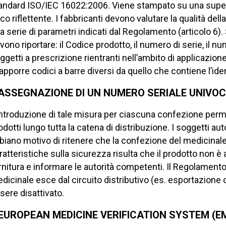
andard ISO/IEC 16022:2006. Viene stampato su una superfi
co riflettente. I fabbricanti devono valutare la qualità d
a serie di parametri indicati dal Regolamento (articolo 6). 
vono riportare: il Codice prodotto, il numero di serie, il n
ggetti a prescrizione rientranti nell’ambito di applicazio
 apporre codici a barre diversi da quello che contiene l’iden
’ASSEGNAZIONE DI UN NUMERO SERIALE UNIVO
introduzione di tale misura per ciascuna confezione perme
odotti lungo tutta la catena di distribuzione. I soggetti aut
biano motivo di ritenere che la confezione del medicinale
ratteristiche sulla sicurezza risulta che il prodotto no
rnitura e informare le autorità competenti. Il Regolamento pr
dicinale esce dal circuito distributivo (es. esportazione o
sere disattivato.
’EUROPEAN MEDICINE VERIFICATION SYSTEM (E