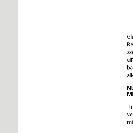
Gl
Re
so
al
ba
al
N
M
Il
ve
mi