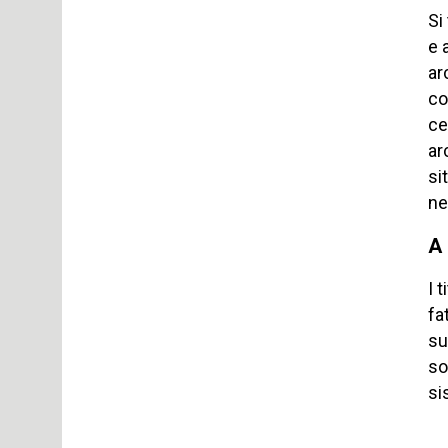
Si
e 
ar
co
ce
ar
si
ne
A
I 
fa
su
so
si