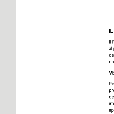
I
Il
al
de
ch
V
Pe
pr
de
im
ap