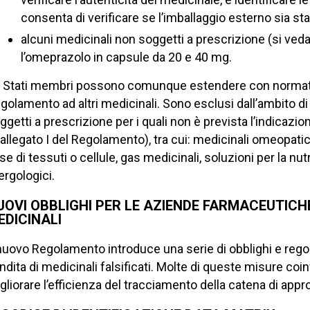
consenta di verificare se l’imballaggio esterno sia 
alcuni medicinali non soggetti a prescrizione (si ved
l’omeprazolo in capsule da 20 e 40 mg.
i Stati membri possono comunque estendere con normativ
golamento ad altri medicinali. Sono esclusi dall’ambito d
ggetti a prescrizione per i quali non è prevista l’indicazio
l’allegato I del Regolamento), tra cui: medicinali omeopatic
se di tessuti o cellule, gas medicinali, soluzioni per la nu
lergologici.
UOVI OBBLIGHI PER LE AZIENDE FARMACEUTICH
EDICINALI
 nuovo Regolamento introduce una serie di obblighi e regol
ndita di medicinali falsificati. Molte di queste misure coinv
gliorare l’efficienza del tracciamento della catena di app