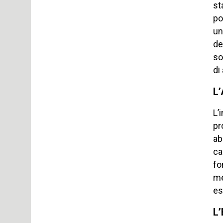
st
po
un
de
so
di
L
L’
pr
ab
ca
fo
me
es
L