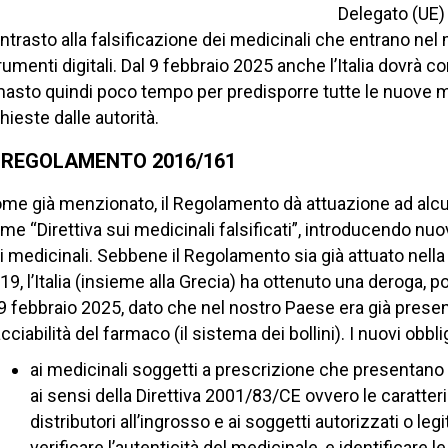
Delegato (UE)
ntrasto alla falsificazione dei medicinali che entrano nel
rumenti digitali. Dal 9 febbraio 2025 anche l’Italia dovrà
masto quindi poco tempo per predisporre tutte le nuove mi
chieste dalle autorità.
L REGOLAMENTO 2016/161
me già menzionato, il Regolamento dà attuazione ad alcun
me “Direttiva sui medicinali falsificati”, introducendo nuov
i medicinali. Sebbene il Regolamento sia già attuato nella
19, l’Italia (insieme alla Grecia) ha ottenuto una deroga
 9 febbraio 2025, dato che nel nostro Paese era già prese
acciabilità del farmaco (il sistema dei bollini). I nuovi obb
ai medicinali soggetti a prescrizione che presentano s
ai sensi della Direttiva 2001/83/CE ovvero le caratte
distributori all’ingrosso e ai soggetti autorizzati o legi
verificare l’autenticità del medicinale, e identificare