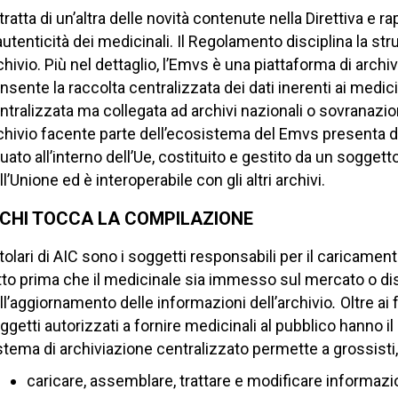
 tratta di un’altra delle novità contenute nella Direttiva e 
autenticità dei medicinali. Il Regolamento disciplina la stru
chivio. Più nel dettaglio, l’Emvs è una piattaforma di archiv
nsente la raccolta centralizzata dei dati inerenti ai medic
ntralizzata ma collegata ad archivi nazionali o sovranaziona
chivio facente parte dell’ecosistema del Emvs presenta de
tuato all’interno dell’Ue, costituito e gestito da un sogget
ll’Unione ed è interoperabile con gli altri archivi.
 CHI TOCCA LA COMPILAZIONE
titolari di AIC sono i soggetti responsabili per il caricamen
tto prima che il medicinale sia immesso sul mercato o dist
ll’aggiornamento delle informazioni dell’archivio
.
Oltre ai 
ggetti autorizzati a fornire medicinali al pubblico hanno il
stema di archiviazione centralizzato permette a grossisti, 
caricare, assemblare, trattare e modificare informazio