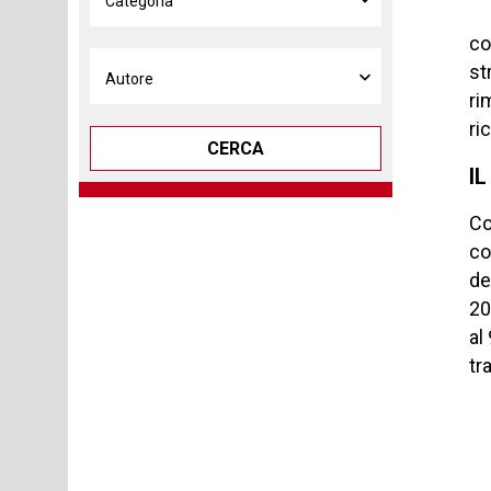
co
st
ri
ri
CERCA
I
Co
co
de
20
al
tr