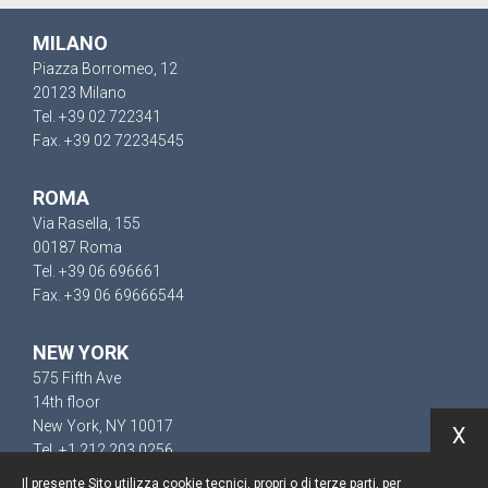
MILANO
Piazza Borromeo, 12
20123 Milano
Tel. +39 02 722341
Fax. +39 02 72234545
ROMA
Via Rasella, 155
00187 Roma
Tel. +39 06 696661
Fax. +39 06 69666544
NEW YORK
575 Fifth Ave
14th floor
New York, NY 10017
X
Tel. +1 212 203 0256
Il presente Sito utilizza cookie tecnici, propri o di terze parti, per