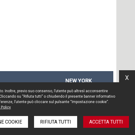
X
NEW YORK
575 Fifth Ave
Sito. Inoltre, previo suo consenso, l’utente può altresì acconsentire
14th floor
 Cliccando su “Rifiuta tutti” o chiudendo il presente banner informativo
New York, NY 10017
preferenze, l’utente può cliccare sul pulsante “Impostazione cookie”.
 Policy
Tel. +1 212 203 0256
E COOKIE
RIFIUTA TUTTI
ACCETTA TUTTI
e policy
Informativa privacy
Note legali
Credits