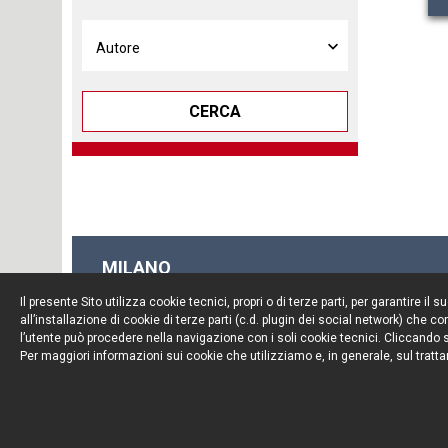
CERCA
MILANO
Piazza Borromeo, 12
Il presente Sito utilizza cookie tecnici, propri o di terze parti, per garantire 
20123 Milano
all’installazione di cookie di terze parti (c.d. plugin dei social network) che
Tel. +39 02 722341
l’utente può procedere nella navigazione con i soli cookie tecnici. Cliccando su
Per maggiori informazioni sui cookie che utilizziamo e, in generale, sul tratta
Fax. +39 02 72234545
© Portolano Cavallo Studio Legale 2026, all rights rese
P. IVA 06794491008