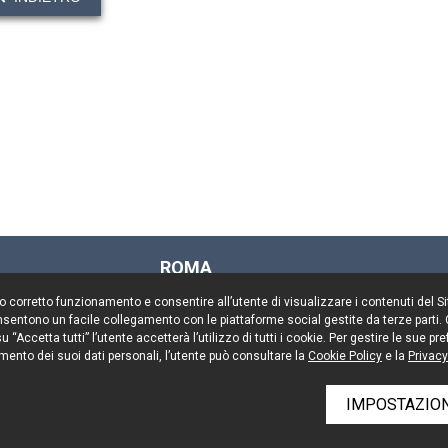
ROMA
Via Rasella, 155
il suo corretto funzionamento e consentire all’utente di visualizzare i contenuti del 
00187 Roma
 consentono un facile collegamento con le piattaforme social gestite da terze parti.
Tel. +39 06 696661
 “Accetta tutti” l’utente accetterà l’utilizzo di tutti i cookie. Per gestire le sue 
mento dei suoi dati personali, l’utente può consultare la
Fax. +39 06 69666544
Cookie Policy
e la
Privacy
IMPOSTAZION
rved
Resta aggiornato
Cooki