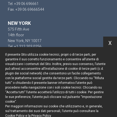
Tel. +39 06 696661
Fax. +39 06 69666544
NEW YORK
575 Fifth Ave
14th floor
New York, NY 10017
X
Tel. +1 212 203 0256
Il presente Sito utilizza cookie tecnici, propri o di terze parti, per
garantire il suo corretto funzionamento e consentire all’utente di
visualizzare i contenuti del Sito. Inoltre, previo suo consenso, l’utente
può altresì acconsentire all’installazione di cookie di terze parti (c.d.
Resta aggiornato
plugin dei social network) che consentono un facile collegamento
con le piattaforme social gestite da terze parti. Cliccando su “Rifiuta
Cookie policy
tutti” o chiudendo il presente banner informativo l’utente può
procedere nella navigazione con i soli cookie tecnici. Cliccando su
“Accetta tutti” l’utente accetterà l’utilizzo di tutti i cookie. Per gestire
Informativa privacy
le sue preferenze, l’utente può cliccare sul pulsante “Impostazione
cookie”.
Note legali
Per maggiori informazioni sui cookie che utilizziamo e, in generale,
sul trattamento dei suoi dati personali, l’utente può consultare la
Credits
Cookie Policy
e la
Privacy Policy