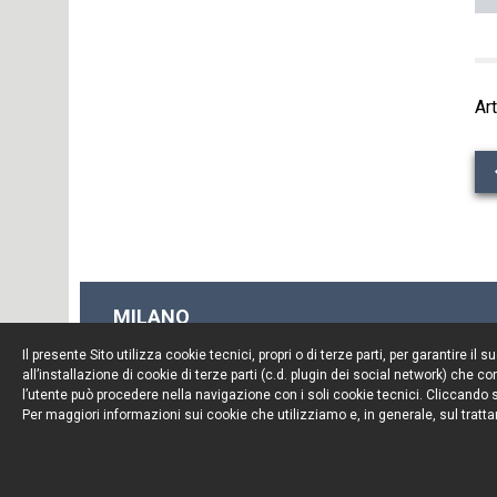
Art
MILANO
Piazza Borromeo, 12
Il presente Sito utilizza cookie tecnici, propri o di terze parti, per garantire 
20123 Milano
all’installazione di cookie di terze parti (c.d. plugin dei social network) che
Tel. +39 02 722341
l’utente può procedere nella navigazione con i soli cookie tecnici. Cliccando su
Per maggiori informazioni sui cookie che utilizziamo e, in generale, sul tratta
Fax. +39 02 72234545
© Portolano Cavallo Studio Legale 2026, all rights rese
P. IVA 06794491008