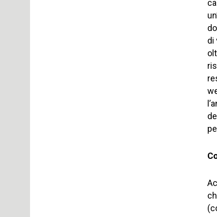
ca
un
do
di
ol
ri
re
we
l’
de
pe
Co
Ac
ch
(c