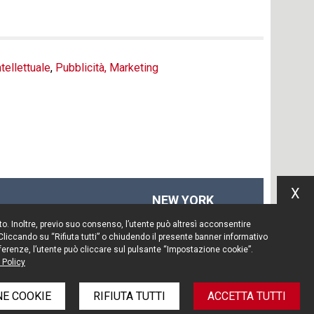
tellettuale
,
Pubblicità, Marketing
X
NEW YORK
575 Fifth Ave
Sito. Inoltre, previo suo consenso, l’utente può altresì acconsentire
14th floor
 Cliccando su “Rifiuta tutti” o chiudendo il presente banner informativo
New York, NY 10017
preferenze, l’utente può cliccare sul pulsante “Impostazione cookie”.
 Policy
Tel. +1 212 203 0256
E COOKIE
RIFIUTA TUTTI
ACCETTA TUTTI
e policy
Informativa privacy
Note legali
Credits