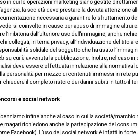
so in cui le operazioni marketing siano gestite direttame
’agenzia, la società deve prestare la dovuta attenzione al
cumentazione necessaria a garantire lo sfruttamento delle 
 vedersi coinvolto in cause per abuso di immagine altrui e
tre l’inibitoria dall’ulteriore uso dell’immagine, anche richi
schi collegati, in tema privacy, all’individuazione del titol
sponsabilità solidale del soggetto che ha usato l’immagine
b su cui è avvenuta la pubblicazione. Inoltre, nel caso in
analisi deve essere effettuata in relazione alla normativa loca
lla personalità per mezzo di contenuti immessi in rete può r
r chiedere il completo ristoro dei danni subiti in tutto il ter
ncorsi e social network
cenniamo infine anche al caso in cui la società/marchio re
e magari richiedono anche la partecipazione del consumat
ome Facebook). L’uso del social network è infatti in forte 