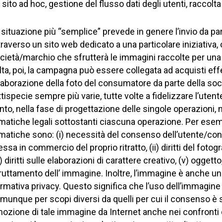
 sito ad hoc, gestione del flusso dati degli utenti, raccolta 
 situazione più “semplice” prevede in genere l’invio da pa
traverso un sito web dedicato a una particolare iniziativa, 
cietà/marchio che sfrutterà le immagini raccolte per una
lta, poi, la campagna può essere collegata ad acquisti ef
elaborazione della foto del consumatore da parte della soci
ttispecie sempre più varie, tutte volte a fidelizzare l’ute
nto, nella fase di progettazione delle singole operazioni,
matiche legali sottostanti ciascuna operazione. Per esempio
matiche sono: (i) necessità del consenso dell’utente/cons
ssa in commercio del proprio ritratto, (ii) diritti del fotogr
v) diritti sulle elaborazioni di carattere creativo, (v) oggett
ruttamento dell’ immagine. Inoltre, l’immagine è anche un
rmativa privacy. Questo significa che l’uso dell’immagine
munque per scopi diversi da quelli per cui il consenso è s
mozione di tale immagine da Internet anche nei confronti de