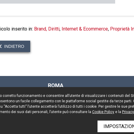
icolo inserito in:
Brand, Diritti
,
Internet & Ecommerce
,
Proprietà In
INDIETRO
ROMA
Via Rasella, 155
il suo corretto funzionamento e consentire all’utente di visualizzare i contenuti del 
00187 Roma
 consentono un facile collegamento con le piattaforme social gestite da terze parti.
Tel. +39 06 696661
 “Accetta tutti” l’utente accetterà l’utilizzo di tutti i cookie. Per gestire le sue 
mento dei suoi dati personali, l’utente può consultare la
Fax. +39 06 69666544
Cookie Policy
e la
Privacy
IMPOSTAZION
rved
Resta aggiornato
Cooki