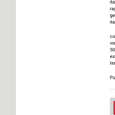
it
ra
ge
it
co
vi
50
es
te
Pu