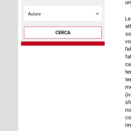
un
La
at
CERCA
so
vo
l’
fa
ca
te
te
me
(i
sf
no
co
ri