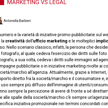
MARKETING VS LEGAL
Antonella Barbieri
 numero e la varietà di iniziative promo-pubblicitarie su
a la
creatività
dell’
ufficio marketing
e le molteplici
implic
so. Nello scenario classico, infatti, la persona che deside
 fotografo, al quale cedeva l’esercizio dei diritti sulle fot
tografo, a sua volta, cedeva i diritti sulle immagini ad age
mpagne pubblicitarie o in iniziative marketing rivolte a
cietà/marchio all’agenzia. Attualmente, grazie a Internet
pporto diretto fra la società/marchio e il consumatore e, in
 uso sempre più diffuso dell’immagine di utenti/consumator
nno sempre la percezione di avere di fronte a sé direttam
e alle spalle della società/marchio c’è sempre un’agenzia ch
ecifica iniziativa promozionale nei termini concordati c