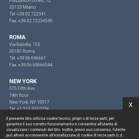
Piazza Borromeo, 12
20123 Milano
Tel. +39 02 722341
Fax. +39 02 72234545
ROMA
Via Rasella, 155
00187 Roma
Tel. +39 06 696661
Fax. +39 06 69666544
NEW YORK
575 Fifth Ave
14th floor
New York, NY 10017
X
Tel. +1 212 203 0256
Il presente Sito utilizza cookie tecnici, propri o di terze parti, per
garantire il suo corretto funzionamento e consentire all’utente di
visualizzare i contenuti del Sito. Inoltre, previo suo consenso, l’utente
può altresì acconsentire all’installazione di cookie di terze parti (c.d.